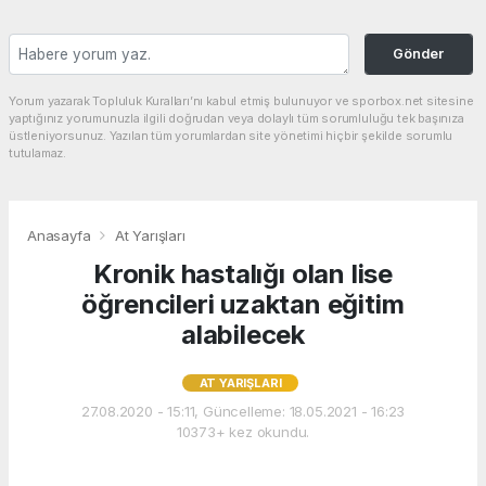
Gönder
Yorum yazarak Topluluk Kuralları’nı kabul etmiş bulunuyor ve sporbox.net sitesine
yaptığınız yorumunuzla ilgili doğrudan veya dolaylı tüm sorumluluğu tek başınıza
üstleniyorsunuz. Yazılan tüm yorumlardan site yönetimi hiçbir şekilde sorumlu
tutulamaz.
Anasayfa
At Yarışları
Kronik hastalığı olan lise
öğrencileri uzaktan eğitim
alabilecek
AT YARIŞLARI
27.08.2020 - 15:11, Güncelleme: 18.05.2021 - 16:23
10373+ kez okundu.