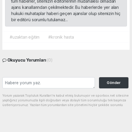
tüm haberler, sitemizin editörlerinin müdahalesi olmadan
ajans kanallarından çekilmektedir. Bu haberlerde yer alan
hukuki muhataplar haberi geçen ajanslar olup sitemizin hiç
bir editörü sorumlu tutulamaz...
#uzaktan eğitim
#kronik hasta
Okuyucu Yorumları
(0)
Gönder
Yorum yazarak Topluluk Kuralları’nı kabul etmiş bulunuyor ve sporbox.net sitesine
yaptığınız yorumunuzla ilgili doğrudan veya dolaylı tüm sorumluluğu tek başınıza
üstleniyorsunuz. Yazılan tüm yorumlardan site yönetimi hiçbir şekilde sorumlu
tutulamaz.