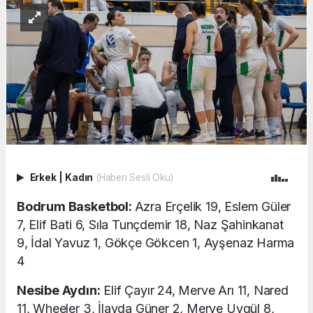
Erkek
|
Kadın
(Haberi Sesli Oku)
Bodrum Basketbol:
Azra Erçelik 19, Eslem Güler
7, Elif Bati 6, Sıla Tunçdemir 18, Naz Şahinkanat
9, İdal Yavuz 1, Gökçe Gökcen 1, Ayşenaz Harma
4
Nesibe Aydın:
Elif Çayır 24, Merve Arı 11, Nared
11, Wheeler 3, İlayda Güner 2, Merve Uygül 8,