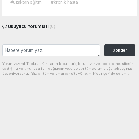
#uzaktan eğitim
#kronik hasta
Okuyucu Yorumları
(0)
Gönder
Yorum yazarak Topluluk Kuralları’nı kabul etmiş bulunuyor ve sporbox.net sitesine
yaptığınız yorumunuzla ilgili doğrudan veya dolaylı tüm sorumluluğu tek başınıza
üstleniyorsunuz. Yazılan tüm yorumlardan site yönetimi hiçbir şekilde sorumlu
tutulamaz.
haber paketi
haber scripti
haber yazılımı
Tüm hakları saklı tutulmaktadır.Copyright 2026©
Haber Yazılımı:
Web Aksiyon ®