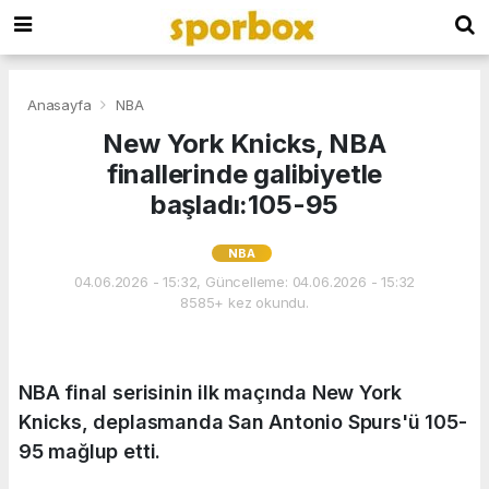
Anasayfa
NBA
New York Knicks, NBA
finallerinde galibiyetle
başladı:105-95
NBA
04.06.2026 - 15:32, Güncelleme: 04.06.2026 - 15:32
8585+ kez okundu.
NBA final serisinin ilk maçında New York
Knicks, deplasmanda San Antonio Spurs'ü 105-
95 mağlup etti.