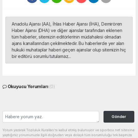
Anadolu Ajansı (AA), İhlas Haber Ajansı (İHA), Demirören
Haber Ajansı (DHA) ve diğer ajanslar tarafından eklenen
tüm haberler, sitemizin editörlerinin müdahalesi olmadan
ajans kanallarından çekilmektedir. Bu haberlerde yer alan
hukuki muhataplar haberi geçen ajanslar olup sitemizin hiç
bir editörü sorumlu tutulamaz...
Okuyucu Yorumları
(0)
Gönder
Yorum yazarak Topluluk Kuralları’nı kabul etmiş bulunuyor ve sporbox.net sitesine
yaptığınız yorumunuzla ilgili doğrudan veya dolaylı tüm sorumluluğu tek başınıza