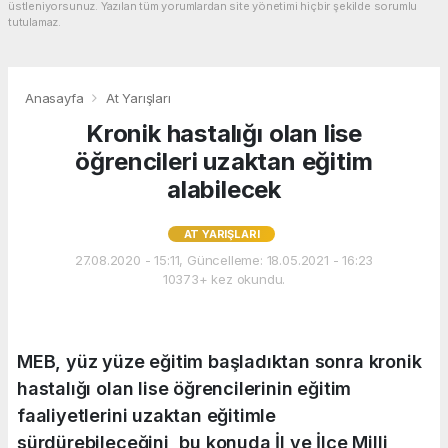
üstleniyorsunuz. Yazılan tüm yorumlardan site yönetimi hiçbir şekilde sorumlu
tutulamaz.
Anasayfa
At Yarışları
Kronik hastalığı olan lise
öğrencileri uzaktan eğitim
alabilecek
AT YARIŞLARI
27.08.2020 - 15:11, Güncelleme: 18.05.2021 - 16:23
10373+ kez okundu.
MEB, yüz yüze eğitim başladıktan sonra kronik
hastalığı olan lise öğrencilerinin eğitim
faaliyetlerini uzaktan eğitimle
sürdürebileceğini, bu konuda İl ve İlçe Milli