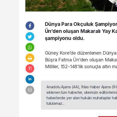
Dünya Para Okçuluk Şampiyon
Ün’den oluşan Makaralı Yay Ka
şampiyonu oldu.
Güney Kore’de düzenlenen Dünya 
Büşra Fatma Ün’den oluşan Makaralı
Milliler, 152-148’lik sonuçla altı
Anadolu Ajansı (AA), İhlas Haber Ajansı (İ
eklenen tüm haberler, sitemizin editörleri
haberlerde yer alan hukuki muhataplar habe
tutulamaz...