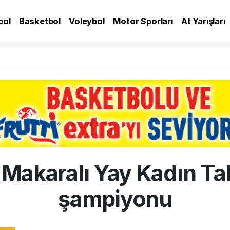
bol
Basketbol
Voleybol
Motor Sporları
At Yarışları
A
 Makaralı Yay Kadın Ta
şampiyonu