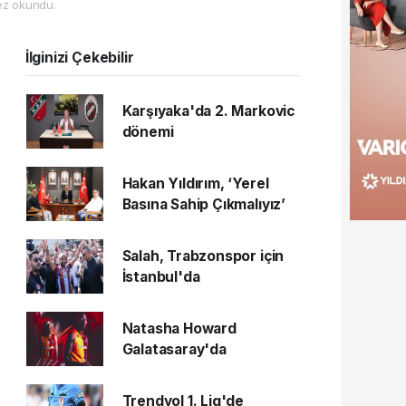
ez okundu.
İlginizi Çekebilir
Karşıyaka'da 2. Markovic
dönemi
Hakan Yıldırım, ‘Yerel
Basına Sahip Çıkmalıyız’
Salah, Trabzonspor için
İstanbul'da
Natasha Howard
Galatasaray'da
Trendyol 1. Lig'de