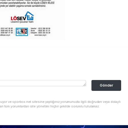
Gönder
nuyor ve sporbox.net sitesine yaptığınız yorumunuzla ilgili doğrudan veya dolaylı
an tüm yorumlardan site yönetimi hiçbir şekilde sorumlu tutulamaz.