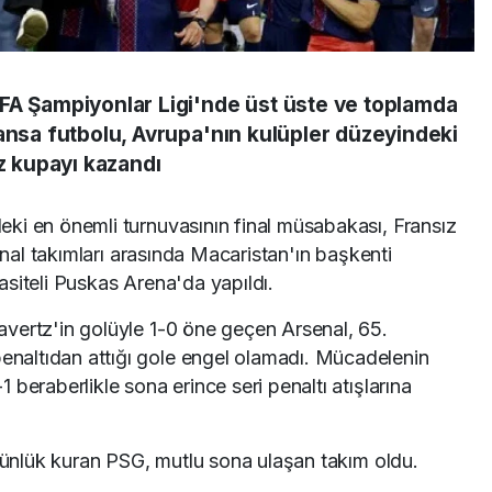
FA Şampiyonlar Ligi'nde üst üste ve toplamda
ransa futbolu, Avrupa'nın kulüpler düzeyindeki
ez kupayı kazandı
ki en önemli turnuvasının final müsabakası, Fransız
senal takımları arasında Macaristan'ın başkenti
siteli Puskas Arena'da yapıldı.
vertz'in golüyle 1-0 öne geçen Arsenal, 65.
altıdan attığı gole engel olamadı. Mücadelenin
beraberlikle sona erince seri penaltı atışlarına
stünlük kuran PSG, mutlu sona ulaşan takım oldu.