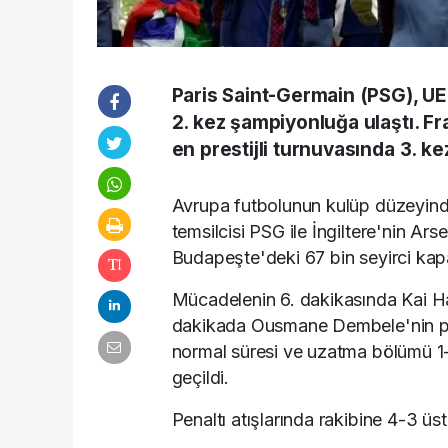
Paris Saint-Germain (PSG), UE
2. kez şampiyonluğa ulaştı. F
en prestijli turnuvasında 3. k
Avrupa futbolunun kulüp düzeyinde
temsilcisi PSG ile İngiltere'nin Ar
Budapeşte'deki 67 bin seyirci kapa
Mücadelenin 6. dakikasında Kai Ha
dakikada Ousmane Dembele'nin pen
normal süresi ve uzatma bölümü 1-1 
geçildi.
Penaltı atışlarında rakibine 4-3 ü