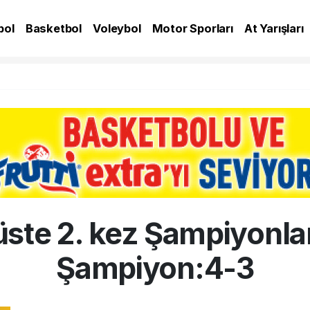
bol
Basketbol
Voleybol
Motor Sporları
At Yarışları
A
üste 2. kez Şampiyonlar
Şampiyon:4-3