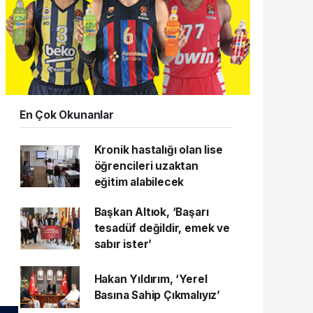
En Çok Okunanlar
Kronik hastalığı olan lise
öğrencileri uzaktan
eğitim alabilecek
Başkan Altıok, ‘Başarı
tesadüf değildir, emek ve
sabır ister’
Hakan Yıldırım, ‘Yerel
Basına Sahip Çıkmalıyız’