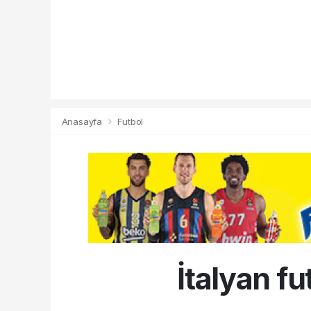
Anasayfa
Futbol
İtalyan f