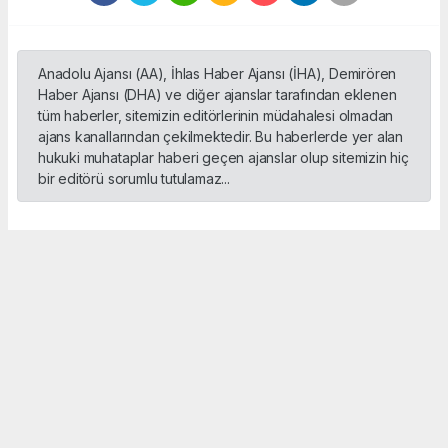
Anadolu Ajansı (AA), İhlas Haber Ajansı (İHA), Demirören
Haber Ajansı (DHA) ve diğer ajanslar tarafından eklenen
tüm haberler, sitemizin editörlerinin müdahalesi olmadan
ajans kanallarından çekilmektedir. Bu haberlerde yer alan
hukuki muhataplar haberi geçen ajanslar olup sitemizin hiç
bir editörü sorumlu tutulamaz...
Okuyucu Yorumları
(0)
Gönder
Yorum yazarak Topluluk Kuralları’nı kabul etmiş bulunuyor ve sporbox.net sitesine
yaptığınız yorumunuzla ilgili doğrudan veya dolaylı tüm sorumluluğu tek başınıza
üstleniyorsunuz. Yazılan tüm yorumlardan site yönetimi hiçbir şekilde sorumlu
tutulamaz.