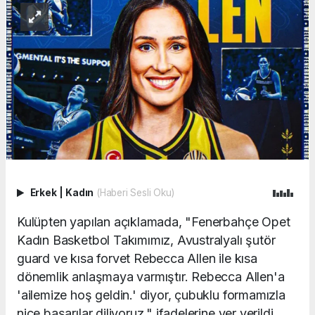
Erkek
|
Kadın
(Haberi Sesli Oku)
Kulüpten yapılan açıklamada, "Fenerbahçe Opet
Kadın Basketbol Takımımız, Avustralyalı şutör
guard ve kısa forvet Rebecca Allen ile kısa
dönemlik anlaşmaya varmıştır. Rebecca Allen'a
'ailemize hoş geldin.' diyor, çubuklu formamızla
nice başarılar diliyoruz." ifadelerine yer verildi.