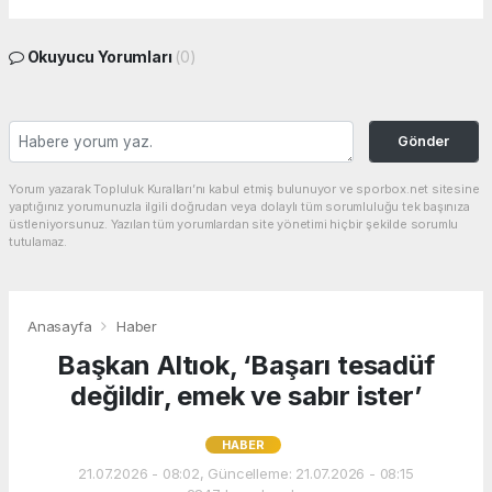
Okuyucu Yorumları
(0)
Gönder
Yorum yazarak Topluluk Kuralları’nı kabul etmiş bulunuyor ve sporbox.net sitesine
yaptığınız yorumunuzla ilgili doğrudan veya dolaylı tüm sorumluluğu tek başınıza
üstleniyorsunuz. Yazılan tüm yorumlardan site yönetimi hiçbir şekilde sorumlu
tutulamaz.
Anasayfa
Haber
Başkan Altıok, ‘Başarı tesadüf
değildir, emek ve sabır ister’
HABER
21.07.2026 - 08:02, Güncelleme: 21.07.2026 - 08:15