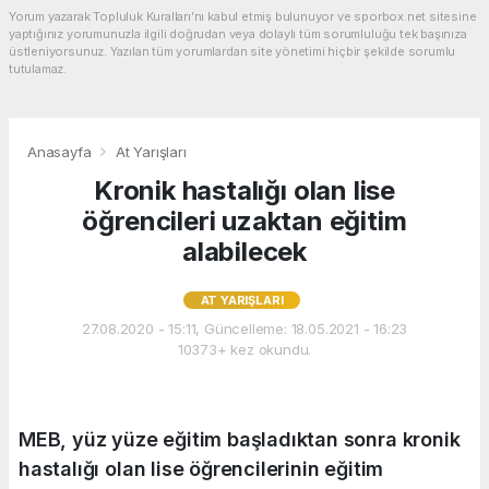
Yorum yazarak Topluluk Kuralları’nı kabul etmiş bulunuyor ve sporbox.net sitesine
yaptığınız yorumunuzla ilgili doğrudan veya dolaylı tüm sorumluluğu tek başınıza
üstleniyorsunuz. Yazılan tüm yorumlardan site yönetimi hiçbir şekilde sorumlu
tutulamaz.
Anasayfa
At Yarışları
Kronik hastalığı olan lise
öğrencileri uzaktan eğitim
alabilecek
AT YARIŞLARI
27.08.2020 - 15:11, Güncelleme: 18.05.2021 - 16:23
10373+ kez okundu.
MEB, yüz yüze eğitim başladıktan sonra kronik
hastalığı olan lise öğrencilerinin eğitim