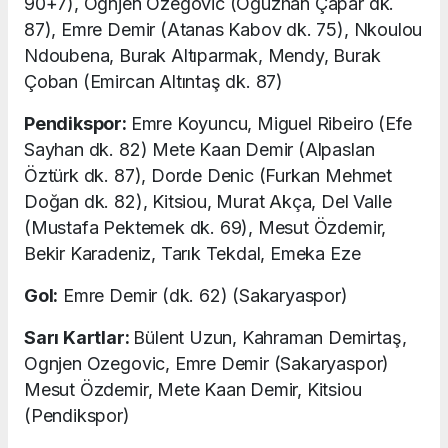
90+7), Ognjen Ozegovic (Oğuzhan Çapar dk.
87), Emre Demir (Atanas Kabov dk. 75), Nkoulou
Ndoubena, Burak Altıparmak, Mendy, Burak
Çoban (Emircan Altıntaş dk. 87)
Pendikspor:
Emre Koyuncu, Miguel Ribeiro (Efe
Sayhan dk. 82) Mete Kaan Demir (Alpaslan
Öztürk dk. 87), Dorde Denic (Furkan Mehmet
Doğan dk. 82), Kitsiou, Murat Akça, Del Valle
(Mustafa Pektemek dk. 69), Mesut Özdemir,
Bekir Karadeniz, Tarık Tekdal, Emeka Eze
Gol:
Emre Demir (dk. 62) (Sakaryaspor)
Sarı Kartlar:
Bülent Uzun, Kahraman Demirtaş,
Ognjen Ozegovic, Emre Demir (Sakaryaspor)
Mesut Özdemir, Mete Kaan Demir, Kitsiou
(Pendikspor)