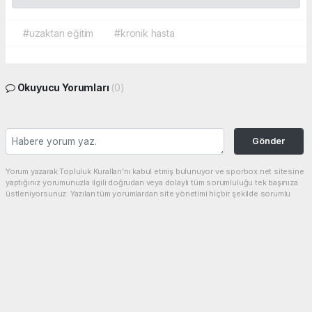
#uzaktan eğitim
#kronik hasta
Okuyucu Yorumları
(0)
Gönder
Yorum yazarak Topluluk Kuralları’nı kabul etmiş bulunuyor ve sporbox.net sitesine
yaptığınız yorumunuzla ilgili doğrudan veya dolaylı tüm sorumluluğu tek başınıza
üstleniyorsunuz. Yazılan tüm yorumlardan site yönetimi hiçbir şekilde sorumlu
tutulamaz.
haber paketi
haber scripti
haber yazılımı
Tüm hakları saklı tutulmaktadır.Copyright 2026©