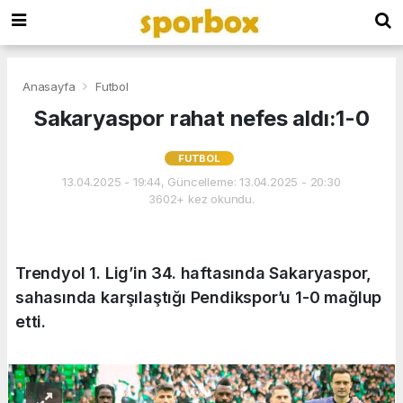
Anasayfa
Futbol
Sakaryaspor rahat nefes aldı:1-0
FUTBOL
13.04.2025 - 19:44, Güncelleme: 13.04.2025 - 20:30
3602+ kez okundu.
Trendyol 1. Lig’in 34. haftasında Sakaryaspor,
sahasında karşılaştığı Pendikspor’u 1-0 mağlup
etti.