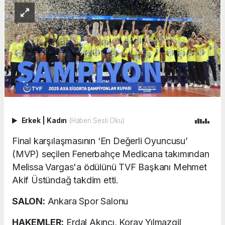
Erkek
|
Kadın
(Haberi Sesli Oku)
Final karşılaşmasının ‘En Değerli Oyuncusu’
(MVP) seçilen Fenerbahçe Medicana takımından
Melissa Vargas'a ödülünü TVF Başkanı Mehmet
Akif Üstündağ takdim etti.
SALON:
Ankara Spor Salonu
HAKEMLER:
Erdal Akıncı, Koray Yılmazgil