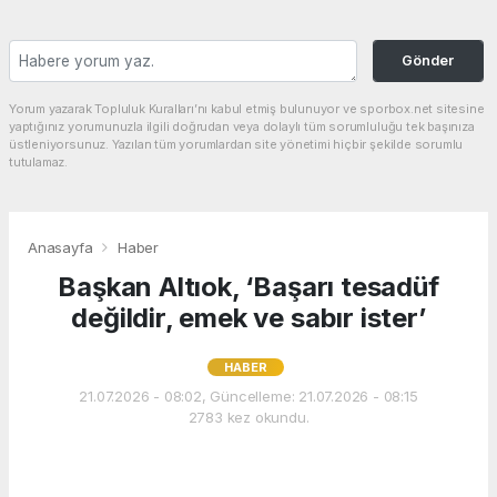
Gönder
Yorum yazarak Topluluk Kuralları’nı kabul etmiş bulunuyor ve sporbox.net sitesine
yaptığınız yorumunuzla ilgili doğrudan veya dolaylı tüm sorumluluğu tek başınıza
üstleniyorsunuz. Yazılan tüm yorumlardan site yönetimi hiçbir şekilde sorumlu
tutulamaz.
Anasayfa
Haber
Başkan Altıok, ‘Başarı tesadüf
değildir, emek ve sabır ister’
HABER
21.07.2026 - 08:02, Güncelleme: 21.07.2026 - 08:15
2783 kez okundu.