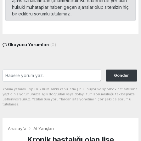
ajans kanallarından çekilmektedir. Bu haberlerde yer alan
hukuki muhataplar haberi geçen ajanslar olup sitemizin hiç
bir editörü sorumlu tutulamaz...
Okuyucu Yorumları
(0)
Gönder
Yorum yazarak Topluluk Kuralları’nı kabul etmiş bulunuyor ve sporbox.net sitesine
yaptığınız yorumunuzla ilgili doğrudan veya dolaylı tüm sorumluluğu tek başınıza
üstleniyorsunuz. Yazılan tüm yorumlardan site yönetimi hiçbir şekilde sorumlu
tutulamaz.
Anasayfa
At Yarışları
Kronik hastalığı olan lise