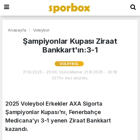
Anasayfa
Voleybol
Şampiyonlar Kupası Ziraat
Bankkart'ın:3-1
VOLEYBOL
21.10.2025 - 20:00, Güncelleme: 21.10.2025 - 20:18
3270+ kez okundu.
2025 Voleybol Erkekler AXA Sigorta
Şampiyonlar Kupası'nı, Fenerbahçe
Medicana'yı 3-1 yenen Ziraat Bankkart
kazandı.