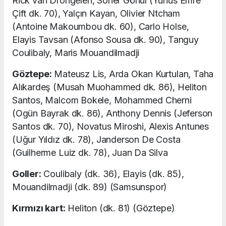
Rick van Drongelen, Soner Gönül (Yunus Emre
Çift dk. 70), Yalçın Kayan, Olivier Ntcham
(Antoine Makoumbou dk. 60), Carlo Holse,
Elayis Tavsan (Afonso Sousa dk. 90), Tanguy
Coulibaly, Maris Mouandilmadji
Göztepe:
Mateusz Lis, Arda Okan Kurtulan, Taha
Alıkardeş (Musah Muohammed dk. 86), Heliton
Santos, Malcom Bokele, Mohammed Cherni
(Ogün Bayrak dk. 86), Anthony Dennis (Jeferson
Santos dk. 70), Novatus Miroshi, Alexis Antunes
(Uğur Yıldız dk. 78), Janderson De Costa
(Guilherme Luiz dk. 78), Juan Da Silva
Goller:
Coulibaly (dk. 36), Elayis (dk. 85),
Mouandilmadji (dk. 89) (Samsunspor)
Kırmızı kart:
Heliton (dk. 81) (Göztepe)