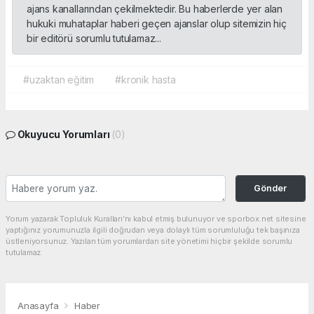
ajans kanallarından çekilmektedir. Bu haberlerde yer alan
hukuki muhataplar haberi geçen ajanslar olup sitemizin hiç
bir editörü sorumlu tutulamaz...
#uzaktan eğitim
#kronik hasta
Okuyucu Yorumları
(0)
Gönder
Yorum yazarak Topluluk Kuralları’nı kabul etmiş bulunuyor ve sporbox.net sitesine
yaptığınız yorumunuzla ilgili doğrudan veya dolaylı tüm sorumluluğu tek başınıza
üstleniyorsunuz. Yazılan tüm yorumlardan site yönetimi hiçbir şekilde sorumlu
tutulamaz.
Anasayfa
Haber