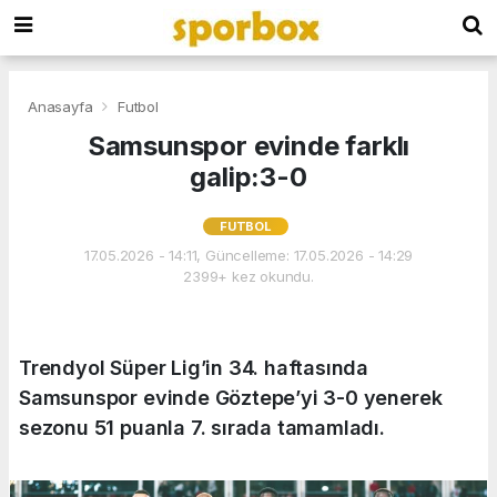
Anasayfa
Futbol
Samsunspor evinde farklı
galip:3-0
FUTBOL
17.05.2026 - 14:11, Güncelleme: 17.05.2026 - 14:29
2399+ kez okundu.
Trendyol Süper Lig’in 34. haftasında
Samsunspor evinde Göztepe’yi 3-0 yenerek
sezonu 51 puanla 7. sırada tamamladı.