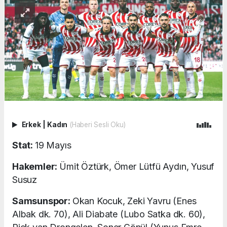
Erkek
|
Kadın
(Haberi Sesli Oku)
Stat:
19 Mayıs
Hakemler:
Ümit Öztürk, Ömer Lütfü Aydın, Yusuf
Susuz
Samsunspor:
Okan Kocuk, Zeki Yavru (Enes
Albak dk. 70), Ali Diabate (Lubo Satka dk. 60),