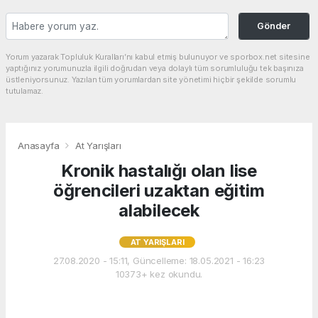
Gönder
Yorum yazarak Topluluk Kuralları’nı kabul etmiş bulunuyor ve sporbox.net sitesine
yaptığınız yorumunuzla ilgili doğrudan veya dolaylı tüm sorumluluğu tek başınıza
üstleniyorsunuz. Yazılan tüm yorumlardan site yönetimi hiçbir şekilde sorumlu
tutulamaz.
Anasayfa
At Yarışları
Kronik hastalığı olan lise
öğrencileri uzaktan eğitim
alabilecek
AT YARIŞLARI
27.08.2020 - 15:11, Güncelleme: 18.05.2021 - 16:23
10373+ kez okundu.