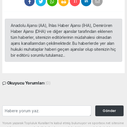
Anadolu Ajansı (AA), İhlas Haber Ajansı (İHA), Demirören
Haber Ajansı (DHA) ve diğer ajanslar tarafından eklenen
tüm haberler, sitemizin editörlerinin müdahalesi olmadan
ajans kanallarından çekilmektedir. Bu haberlerde yer alan
hukuki muhataplar haberi geçen ajanslar olup sitemizin hiç
bir editörü sorumlu tutulamaz...
Okuyucu Yorumları
(0)
Gönder
Yorum yazarak Topluluk Kuralları’nı kabul etmiş bulunuyor ve sporbox.net sitesine