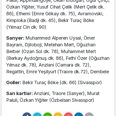
Paluli, Appindangoye, Okan Erdoğan, Uğur Çiftçi,
Özkan Yiğiter, Yusuf Cihat Çelik (Mert Çelik dk.
86), Ethemi (Emre Gökay dk. 75), Avramovski,
Kimpioka (Badji dk. 45), Bekir Turaç Böke
(Yılmaz Cin dk. 90)
Sarıyer:
Muhammed Alperen Uysal, Ömer
Bayram, Djiloboji, Metehan Mert, Oğuzhan
Berber (Ozan Sol dk. 78), Muhammet Mert
(Berkay Aydoğmuş dk. 86), Fethi Özer (Oğuzhan
Yılmaz dk. 78), Anziani (Camara dk. 72),
Regattin, Emre Yeşilyurt (Traore dk.72), Dembele
Goller:
Bekir Turaç Böke (dk. 66) (Sivasspor)
Sarı kartlar:
Anziani, Traore (Sarıyer), Murat
Paluli, Özkan Yiğiter (Özbelsan Sivasspor)