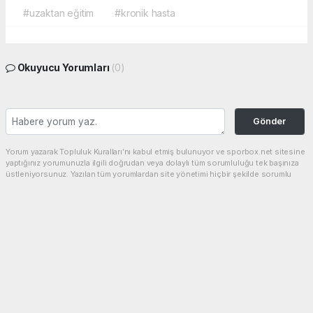
#uzaktan eğitim
#kronik hasta
Okuyucu Yorumları
(0)
Gönder
Yorum yazarak Topluluk Kuralları’nı kabul etmiş bulunuyor ve sporbox.net sitesine
yaptığınız yorumunuzla ilgili doğrudan veya dolaylı tüm sorumluluğu tek başınıza
üstleniyorsunuz. Yazılan tüm yorumlardan site yönetimi hiçbir şekilde sorumlu
tutulamaz.
haber paketi
haber scripti
haber yazılımı
Tüm hakları saklı tutulmaktadır.Copyright 2026©
Haber Yazılımı:
Web Aksiyon ®