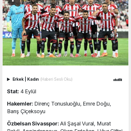
Erkek
|
Kadın
(Haberi Sesli Oku)
Stat:
4 Eylül
Hakemler:
Direnç Tonusluoğlu, Emre Doğu,
Barış Çiçeksoyu
Özbelsan Sivasspor:
Ali Şaşal Vural, Murat