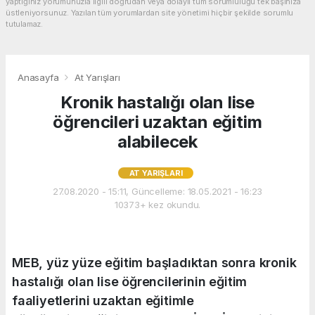
yaptığınız yorumunuzla ilgili doğrudan veya dolaylı tüm sorumluluğu tek başınıza
üstleniyorsunuz. Yazılan tüm yorumlardan site yönetimi hiçbir şekilde sorumlu
tutulamaz.
Anasayfa
At Yarışları
Kronik hastalığı olan lise
öğrencileri uzaktan eğitim
alabilecek
AT YARIŞLARI
27.08.2020 - 15:11, Güncelleme: 18.05.2021 - 16:23
10373+ kez okundu.
MEB, yüz yüze eğitim başladıktan sonra kronik
hastalığı olan lise öğrencilerinin eğitim
faaliyetlerini uzaktan eğitimle