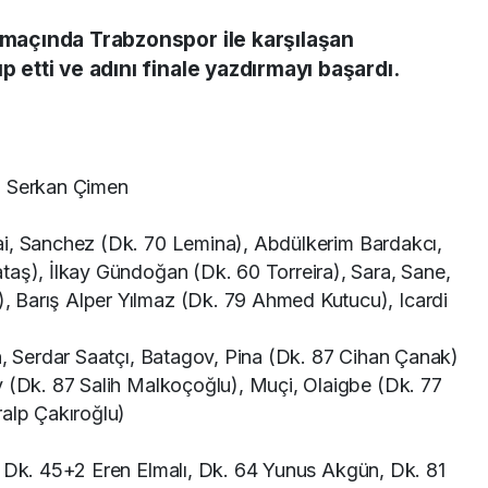
l maçında Trabzonspor ile karşılaşan
p etti ve adını finale yazdırmayı başardı.
a, Serkan Çimen
ai, Sanchez (Dk. 70 Lemina), Abdülkerim Bardakcı,
taş), İlkay Gündoğan (Dk. 60 Torreira), Sara, Sane,
 Barış Alper Yılmaz (Dk. 79 Ahmed Kutucu), Icardi
 Serdar Saatçı, Batagov, Pina (Dk. 87 Cihan Çanak)
v (Dk. 87 Salih Malkoçoğlu), Muçi, Olaigbe (Dk. 77
lp Çakıroğlu)
 Dk. 45+2 Eren Elmalı, Dk. 64 Yunus Akgün, Dk. 81