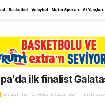
bol
Basketbol
Voleybol
Motor Sporları
At Yarışları
A
a'da ilk finalist Galat
06.01.2026 - 20:54, Güncelleme: 06.01.2026 - 20:54
3929+ kez o