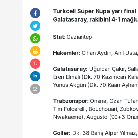
Turkcell Süper Kupa yarı fina
Galatasaray, rakibini 4-1 mağlu
Stat:
Gaziantep
Hakemler:
Cihan Aydın, Anıl Ust
Galatasaray:
Uğurcan Çakır, Sall
Eren Elmalı (Dk. 70 Kazımcan Kara
Yunus Akgün (Dk. 70 Kaan Ayhan),
Trabzonspor:
Onana, Ozan Tufan,
Tim Folcarelli, Bouchouari, Zubko
Nwakaeme), Augusto (90+3 Onura
Goller:
Dk. 38 Barış Alper Yılmaz,