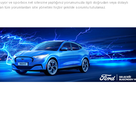
nuyor ve sporbox.net sitesine yaptığınız yorumunuzla ilgili doğrudan veya dolaylı
an tüm yorumlardan site yönetimi hiçbir şekilde sorumlu tutulamaz.