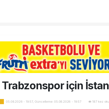
 Trabzonspor için İsta
05.08.2026 - 19:57, Güncelleme: 05.08.2026 - 19:57
187 kez ok
l