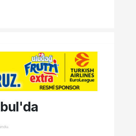
nbul'da
undu.