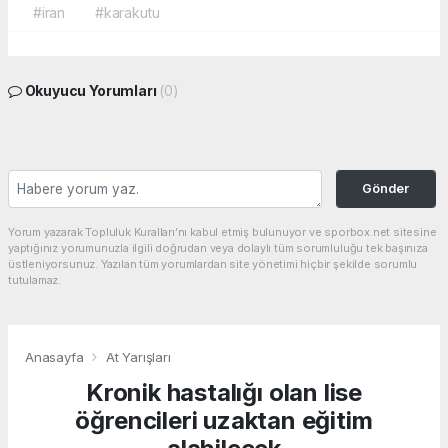
#iran
#karakutu
Okuyucu Yorumları
(0)
Gönder
Yorum yazarak Topluluk Kuralları’nı kabul etmiş bulunuyor ve sporbox.net sitesine
yaptığınız yorumunuzla ilgili doğrudan veya dolaylı tüm sorumluluğu tek başınıza
üstleniyorsunuz. Yazılan tüm yorumlardan site yönetimi hiçbir şekilde sorumlu
tutulamaz.
Anasayfa
At Yarışları
Kronik hastalığı olan lise
öğrencileri uzaktan eğitim