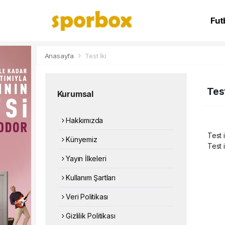
Fut
NB
Anasayfa
Test İki
Test
Kurumsal
Hakkımızda
Test i
Künyemiz
Test i
Yayın İlkeleri
Kullanım Şartları
Veri Politikası
Gizlilik Politikası