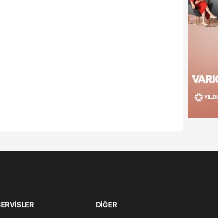
SERVİSLER
DİĞER