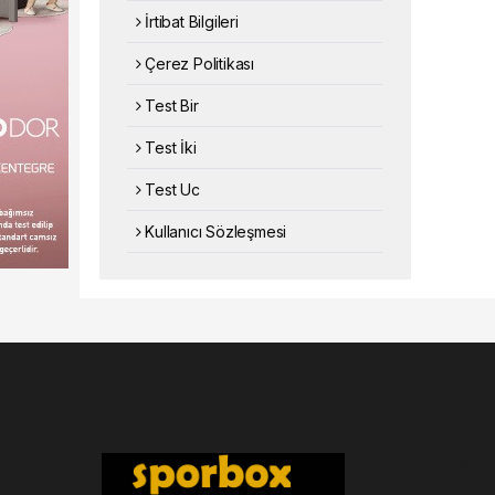
İrtibat Bilgileri
Çerez Politikası
Test Bir
Test İki
Test Uc
Kullanıcı Sözleşmesi
Pro-0.029