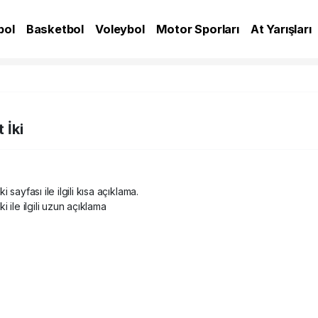
bol
Basketbol
Voleybol
Motor Sporları
At Yarışları
A
 İki
ki sayfası ile ilgili kısa açıklama.
ki ile ilgili uzun açıklama