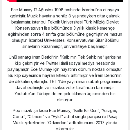
Ece Mumay 12 Ağustos 1998 tarihinde İstanbul’da dünyaya
gelmiştir. Müzik hayatına henüz 8 yaşındayken gitar çalarak
başlamıştır. İstanbul Teknik Üniversitesi Türk Müziği Devlet
Konservatuvarı lise bölümünde 3 yıllık klasik kemençe
eğitiminden sonra 4.sınıfta gitar bölümüne geçmiştir ve mezun
olmuştur. İstanbul Üniversitesi Konservatuvarı Gitar Bölümü
sınavlarını kazanmıştır, üniversiteye başlamıştır.
Ünlü sanatçı İrem Derici’nin “Kalbimin Tek Sahibine” şarkısına
klip çekmiştir ve Twitter isimli sosyal medya hesabında
paylaşmıştır. Ece Mumay için hayatının dönüm noktası olmuştur.
Bu klip sayesinde hayran kitlesini arttırmıştır ve İrem Derici’nin
de dikkatini çekmiştir. TRT 1’de yayınlanan sabah programına
davet edilmiştir ve müzikseveler tarafından tanınmıştır.
Youtube’un Türkiye’de en çok tıklanan üç isminden biri
olmuştur.
Pop müzik şarkıcısı Ece Mumay, “Belki Bir Gün”, “Vazgeç
Gönül”, “Gitmem” ve “Eylül” adlı 4 single parçası ile Pasaj
Müzik şirketinden “Odamdan” adlı albümünü 2017 yılında
çıkarmıştır.