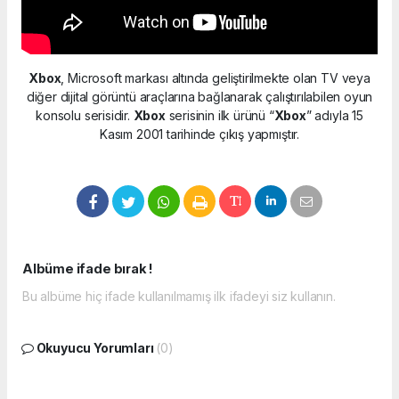
Xbox
, Microsoft markası altında geliştirilmekte olan TV veya
diğer dijital görüntü araçlarına bağlanarak çalıştırılabilen oyun
konsolu serisidir.
Xbox
serisinin ilk ürünü “
Xbox
” adıyla 15
Kasım 2001 tarihinde çıkış yapmıştır.
Albüme ifade bırak !
Bu albüme hiç ifade kullanılmamış ilk ifadeyi siz kullanın.
Okuyucu Yorumları
(0)