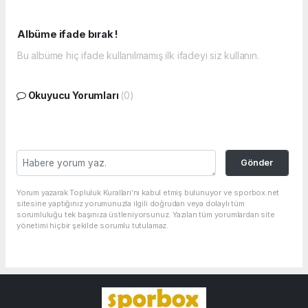
Albüme ifade bırak !
Bu albüme hiç ifade kullanılmamış ilk ifadeyi siz kullanın.
Okuyucu Yorumları
(0)
Gönder
Yorum yazarak Topluluk Kuralları’nı kabul etmiş bulunuyor ve sporbox.net
sitesine yaptığınız yorumunuzla ilgili doğrudan veya dolaylı tüm
sorumluluğu tek başınıza üstleniyorsunuz. Yazılan tüm yorumlardan site
yönetimi hiçbir şekilde sorumlu tutulamaz.