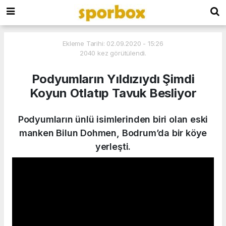
Ekleme Tarihi: 02.09.2020 - 15:26
2040 kez görütülendi.
Podyumların Yıldızıydı Şimdi
Koyun Otlatıp Tavuk Besliyor
Podyumların ünlü isimlerinden biri olan eski
manken Bilun Dohmen, Bodrum’da bir köye
yerleşti.