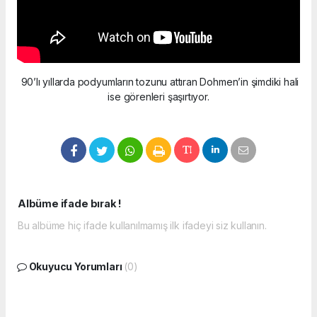
90’lı yıllarda podyumların tozunu attıran Dohmen’in şimdiki hali
ise görenleri şaşırtıyor.
Albüme ifade bırak !
Bu albüme hiç ifade kullanılmamış ilk ifadeyi siz kullanın.
Okuyucu Yorumları
(0)