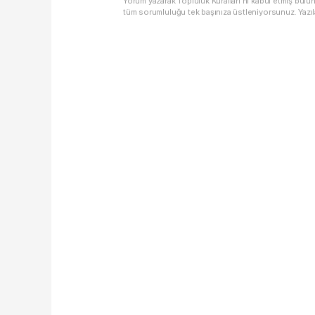
Yorum yazarak Topluluk Kuralları’nı kabul etmiş bulu
tüm sorumluluğu tek başınıza üstleniyorsunuz. Yazıl