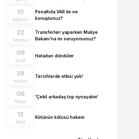
10
Penaltıda VAR ile ne
konuştunuz?
Ağustos
22
Transferleri yaparken Maliye
Bakanı'na mı soruyorsunuz?
Temmuz
09
Hatadan döndüler
Ocak
28
Tercihlerde etkisi yok!
Haziran
06
'Çekil arkadaş top oynayalım'
Mayıs
12
Kötünün kötüsü hakem
Mart