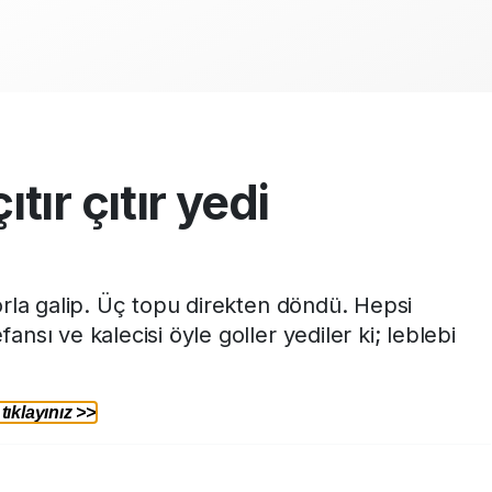
ıtır çıtır yedi
orla galip. Üç topu direkten döndü. Hepsi
nsı ve kalecisi öyle goller yediler ki; leblebi
ıklayınız >>