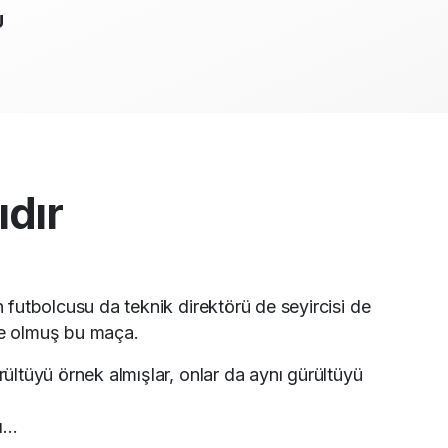
U
dır
 futbolcusu da teknik direktörü de seyircisi de
e olmuş bu maça.
ültüyü örnek almışlar, onlar da aynı gürültüyü
...