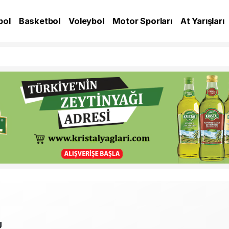
bol
Basketbol
Voleybol
Motor Sporları
At Yarışları
A
U