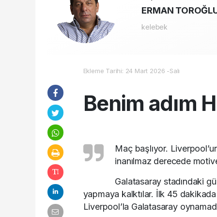
ERMAN TOROĞL
kelebek
Ekleme Tarihi: 24 Mart 2026 -Salı
Benim adım Hı
Maç başlıyor. Liverpool’un
inanılmaz derecede motiv
Galatasaray stadındaki gür
yapmaya kalktılar. İlk 45 dakikada
Liverpool’la Galatasaray oynamadı