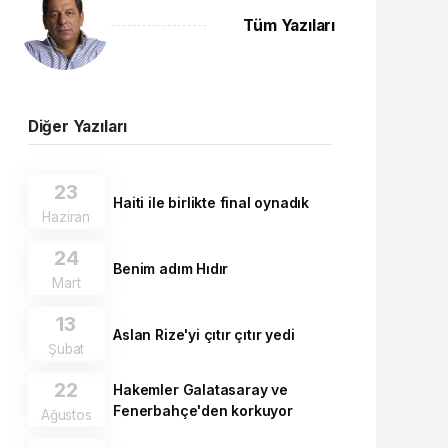
Tüm Yazıları
Diğer Yazıları
23
Haiti ile birlikte final oynadık
Haziran
24
Benim adım Hıdır
Mart
13
Aslan Rize'yi çıtır çıtır yedi
Şubat
22
Hakemler Galatasaray ve
Fenerbahçe'den korkuyor
Ağustos