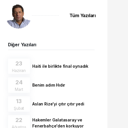
Tüm Yazıları
Diğer Yazıları
23
Haiti ile birlikte final oynadık
Haziran
24
Benim adım Hıdır
Mart
13
Aslan Rize'yi çıtır çıtır yedi
Şubat
22
Hakemler Galatasaray ve
Fenerbahçe'den korkuyor
Ağustos