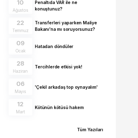
10
Penaltıda VAR ile ne
konuştunuz?
Ağustos
22
Transferleri yaparken Maliye
Bakanı'na mı soruyorsunuz?
Temmuz
09
Hatadan döndüler
Ocak
28
Tercihlerde etkisi yok!
Haziran
06
'Çekil arkadaş top oynayalım'
Mayıs
12
Kötünün kötüsü hakem
Mart
Tüm Yazıları