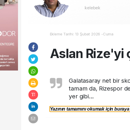
kelebek
Ekleme Tarihi: 13 Şubat 2026 -Cuma
Aslan Rize'yi ç
Galatasaray net bir sk
tamam da, Rizespor defa
yer gibi...
Yazının tamamını okumak için buraya t