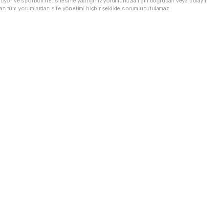
nuyor ve sporbox.net sitesine yaptığınız yorumunuzla ilgili doğrudan veya dolaylı
an tüm yorumlardan site yönetimi hiçbir şekilde sorumlu tutulamaz.