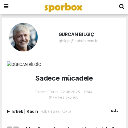
GÜRCAN BİLGİÇ
gbilgic@sabah.com.tr
Sadece mücadele
Ekleme Tarihi: 22.08.2025 - 13:44
617+ kez okundu.
Erkek
|
Kadın
(Haberi Sesli Oku)