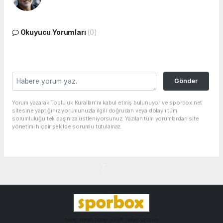
Okuyucu Yorumları
(0)
Gönder
Yorum yazarak Topluluk Kuralları’nı kabul etmiş bulunuyor ve sporbox.net
sitesine yaptığınız yorumunuzla ilgili doğrudan veya dolaylı tüm
sorumluluğu tek başınıza üstleniyorsunuz. Yazılan tüm yorumlardan site
yönetimi hiçbir şekilde sorumlu tutulamaz.
haber paketi
haber scripti
haber yazılımı