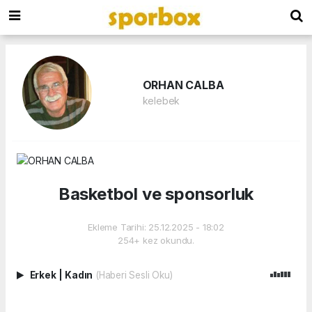
ORHAN CALBA
kelebek
Basketbol ve sponsorluk
Ekleme Tarihi: 25.12.2025 - 18:02
254+ kez okundu.
Erkek
|
Kadın
(Haberi Sesli Oku)