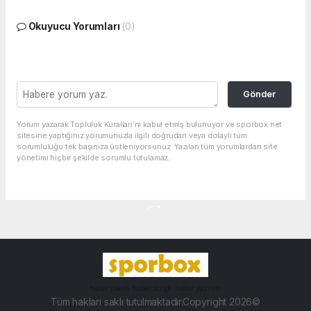
Okuyucu Yorumları
(0)
Gönder
Yorum yazarak Topluluk Kuralları’nı kabul etmiş bulunuyor ve sporbox.net
sitesine yaptığınız yorumunuzla ilgili doğrudan veya dolaylı tüm
sorumluluğu tek başınıza üstleniyorsunuz. Yazılan tüm yorumlardan site
yönetimi hiçbir şekilde sorumlu tutulamaz.
haber paketi
haber scripti
haber yazılımı
Tüm hakları saklı tutulmaktadır.Copyright 2026©