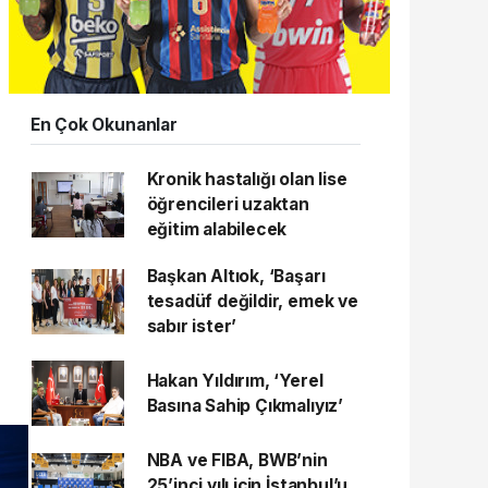
En Çok Okunanlar
Kronik hastalığı olan lise
öğrencileri uzaktan
eğitim alabilecek
Başkan Altıok, ‘Başarı
tesadüf değildir, emek ve
sabır ister’
Hakan Yıldırım, ‘Yerel
Basına Sahip Çıkmalıyız’
NBA ve FIBA, BWB’nin
25’inci yılı için İstanbul’u