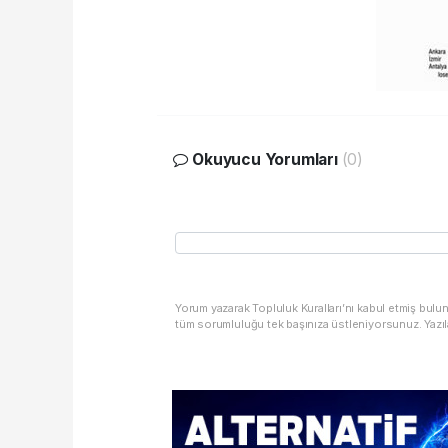
Okuyucu Yorumları
(0)
Yorum yazarak Topluluk Kuralları’nı kabul etmiş bulu
tüm sorumluluğu tek başınıza üstleniyorsunuz. Yazıl