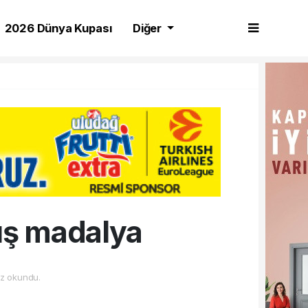
2026 Dünya Kupası
Diğer
üş madalya
z okundu.