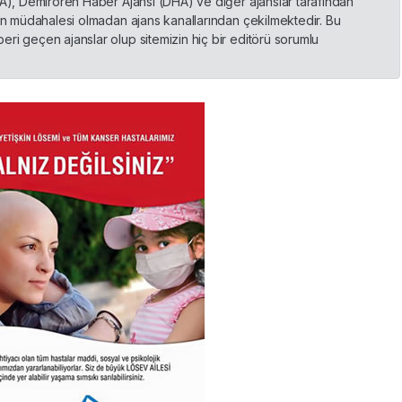
HA), Demirören Haber Ajansı (DHA) ve diğer ajanslar tarafından
nin müdahalesi olmadan ajans kanallarından çekilmektedir. Bu
ri geçen ajanslar olup sitemizin hiç bir editörü sorumlu