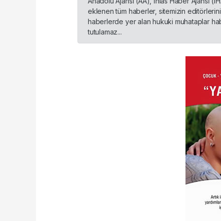
Anadolu Ajansı (AA), İhlas Haber Ajansı (İ
eklenen tüm haberler, sitemizin editörleri
haberlerde yer alan hukuki muhataplar habe
tutulamaz...