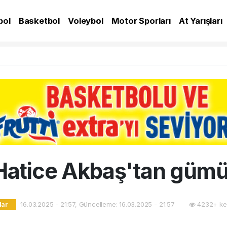
bol
Basketbol
Voleybol
Motor Sporları
At Yarışları
A
 Hatice Akbaş'tan güm
16.03.2025 - 21:57, Güncelleme: 16.03.2025 - 21:57
4232+ ke
lar