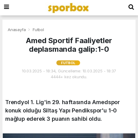
Anasayfa
Futbol
Amed Sportif Faaliyetler
deplasmanda galip:1-0
FUTBOL
10.03.2025 - 18:34, Güncelleme: 10.03.2025 - 18:37
4444+ kez okundu.
Trendyol 1. Lig'in 29. haftasında Amedspor
konuk olduğu Siltaş Yapı Pendikspor'u 1-0
mağlup ederek 3 puanın sahibi oldu.