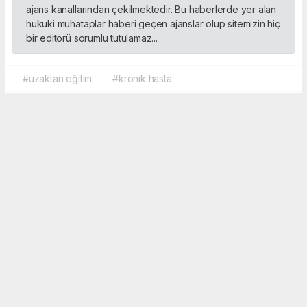
ajans kanallarından çekilmektedir. Bu haberlerde yer alan
hukuki muhataplar haberi geçen ajanslar olup sitemizin hiç
bir editörü sorumlu tutulamaz...
#uzaktan eğitim
#kronik hasta
Okuyucu Yorumları
(0)
Gönder
Yorum yazarak Topluluk Kuralları’nı kabul etmiş bulunuyor ve sporbox.net sitesine
yaptığınız yorumunuzla ilgili doğrudan veya dolaylı tüm sorumluluğu tek başınıza
üstleniyorsunuz. Yazılan tüm yorumlardan site yönetimi hiçbir şekilde sorumlu
tutulamaz.