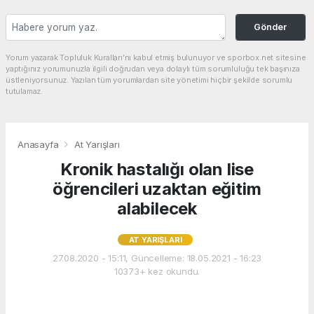
Gönder
Yorum yazarak Topluluk Kuralları’nı kabul etmiş bulunuyor ve sporbox.net sitesine
yaptığınız yorumunuzla ilgili doğrudan veya dolaylı tüm sorumluluğu tek başınıza
üstleniyorsunuz. Yazılan tüm yorumlardan site yönetimi hiçbir şekilde sorumlu
tutulamaz.
Anasayfa
At Yarışları
Kronik hastalığı olan lise
öğrencileri uzaktan eğitim
alabilecek
AT YARIŞLARI
27.08.2020 - 15:11, Güncelleme: 18.05.2021 - 16:23
10373+ kez okundu.