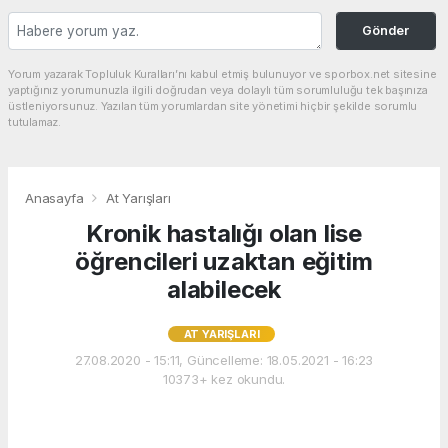
Gönder
Yorum yazarak Topluluk Kuralları’nı kabul etmiş bulunuyor ve sporbox.net sitesine
yaptığınız yorumunuzla ilgili doğrudan veya dolaylı tüm sorumluluğu tek başınıza
üstleniyorsunuz. Yazılan tüm yorumlardan site yönetimi hiçbir şekilde sorumlu
tutulamaz.
Anasayfa
At Yarışları
Kronik hastalığı olan lise
öğrencileri uzaktan eğitim
alabilecek
AT YARIŞLARI
27.08.2020 - 15:11, Güncelleme: 18.05.2021 - 16:23
10373+ kez okundu.