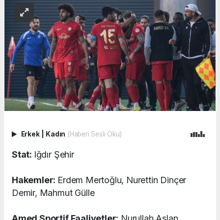
Erkek
|
Kadın
(Haberi Sesli Oku)
Stat:
Iğdır Şehir
Hakemler:
Erdem Mertoğlu, Nurettin Dinçer
Demir, Mahmut Gülle
Amed Sportif Faaliyetler:
Nurullah Aslan,