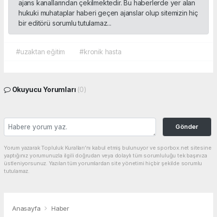
ajans kanallarından çekilmektedir. Bu haberlerde yer alan
hukuki muhataplar haberi geçen ajanslar olup sitemizin hiç
bir editörü sorumlu tutulamaz...
#uzaktan eğitim
#kronik hasta
Okuyucu Yorumları
(0)
Gönder
Yorum yazarak Topluluk Kuralları’nı kabul etmiş bulunuyor ve sporbox.net sitesine
yaptığınız yorumunuzla ilgili doğrudan veya dolaylı tüm sorumluluğu tek başınıza
üstleniyorsunuz. Yazılan tüm yorumlardan site yönetimi hiçbir şekilde sorumlu
tutulamaz.
Anasayfa
Haber