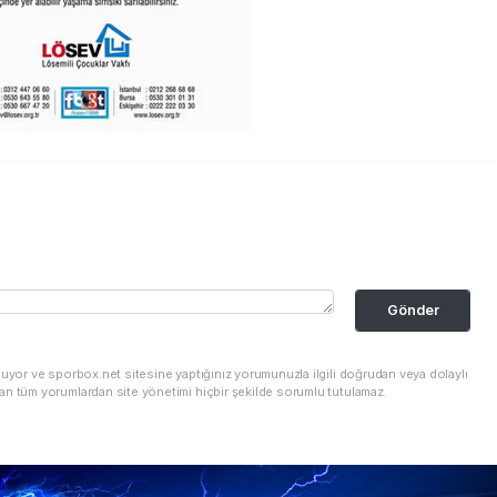
Gönder
nuyor ve sporbox.net sitesine yaptığınız yorumunuzla ilgili doğrudan veya dolaylı
an tüm yorumlardan site yönetimi hiçbir şekilde sorumlu tutulamaz.