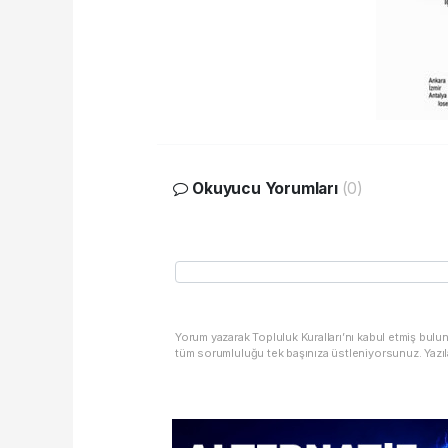
Okuyucu Yorumları
(0)
Yorum yazarak Topluluk Kuralları’nı kabul etmiş bulu
tüm sorumluluğu tek başınıza üstleniyorsunuz. Yazıl