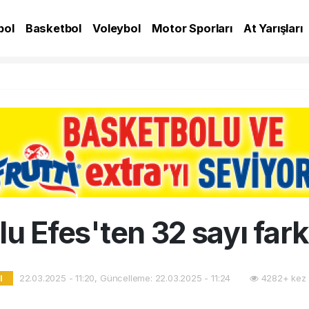
bol
Basketbol
Voleybol
Motor Sporları
At Yarışları
A
u Efes'ten 32 sayı far
22.03.2025 - 11:20, Güncelleme: 22.03.2025 - 11:24
4282+ kez 
l