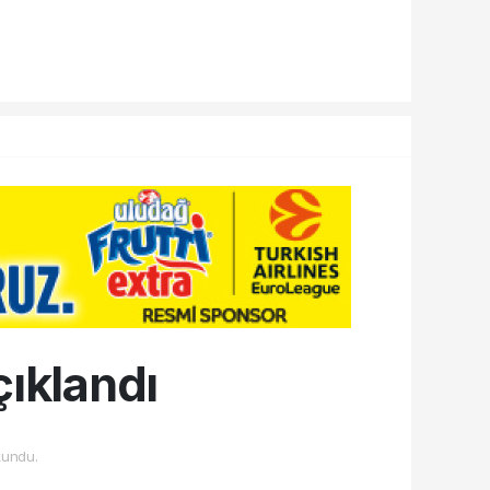
çıklandı
undu.