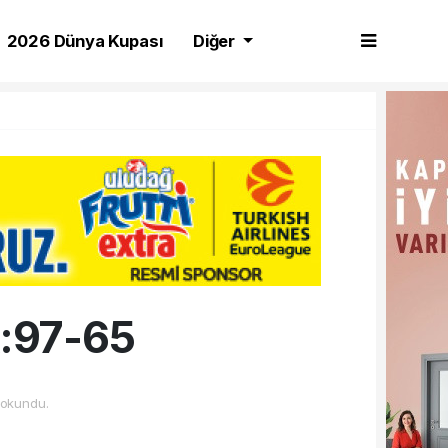
2026 Dünya Kupası
Diğer
k:97-65
okundu.