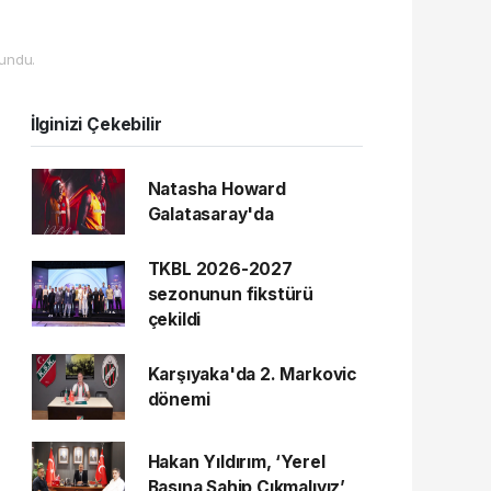
undu.
İlginizi Çekebilir
Natasha Howard
Galatasaray'da
TKBL 2026-2027
sezonunun fikstürü
çekildi
Karşıyaka'da 2. Markovic
dönemi
Hakan Yıldırım, ‘Yerel
Basına Sahip Çıkmalıyız’