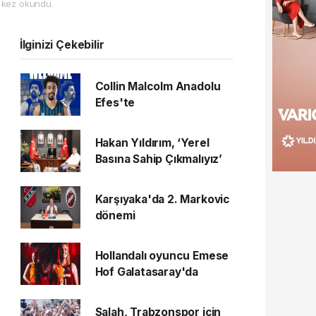
 kez okundu.
İlginizi Çekebilir
Collin Malcolm Anadolu
Efes'te
Hakan Yıldırım, ‘Yerel
Basına Sahip Çıkmalıyız’
Karşıyaka'da 2. Markovic
dönemi
Hollandalı oyuncu Emese
Hof Galatasaray'da
Salah, Trabzonspor için