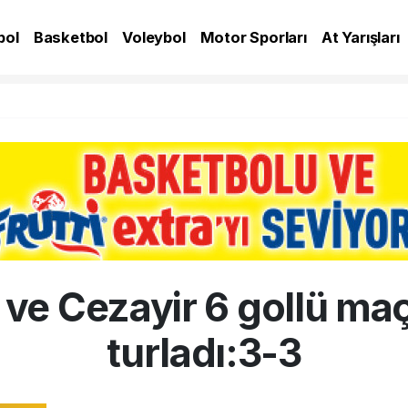
bol
Basketbol
Voleybol
Motor Sporları
At Yarışları
A
ve Cezayir 6 gollü ma
turladı:3-3