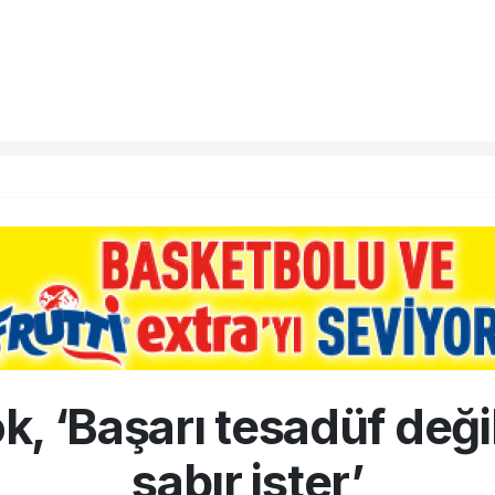
k, ‘Başarı tesadüf deği
sabır ister’