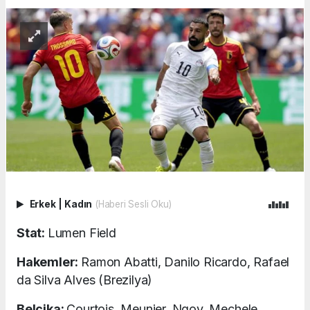
Erkek
|
Kadın
(Haberi Sesli Oku)
Stat:
Lumen Field
Hakemler:
Ramon Abatti, Danilo Ricardo, Rafael
da Silva Alves (Brezilya)
Belçika:
Courtois, Meunier, Ngoy, Mechele,