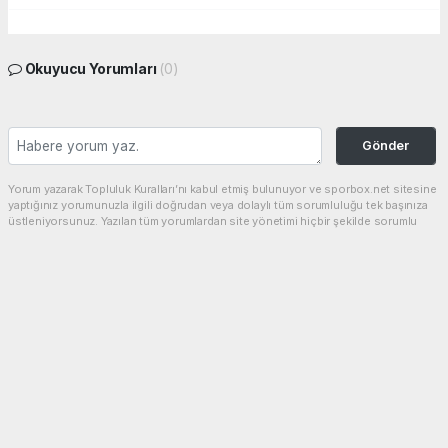
Okuyucu Yorumları
(0)
Gönder
Yorum yazarak Topluluk Kuralları’nı kabul etmiş bulunuyor ve sporbox.net sitesine
yaptığınız yorumunuzla ilgili doğrudan veya dolaylı tüm sorumluluğu tek başınıza
üstleniyorsunuz. Yazılan tüm yorumlardan site yönetimi hiçbir şekilde sorumlu
tutulamaz.
haber paketi
haber scripti
haber yazılımı
Tüm hakları saklı tutulmaktadır.Copyright 2026©
Haber Yazılımı:
Web Aksiyon ®