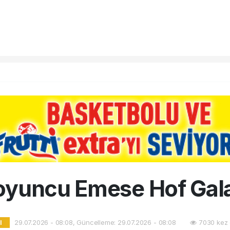
 oyuncu Emese Hof Gal
29.07.2026 - 08:08, Güncelleme: 29.07.2026 - 08:08
7030 kez 
l