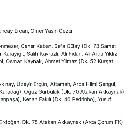
uncay Ercan, Ömer Yasin Gezer
nmezer, Caner Kaban, Sefa Gülay (Dk. 73 Samet
arayiğit, Salih Kavrazlı, Ali Fidan, Ali Arda Yıldız
Erol, Osman Kaynak, Ahmet Yılmaz (Dk. 52 Kürşat
kınay, Üzeyir Ergün, Attamah, Arda Hilmi Şengül,
 Karadağ), Oğuz Gürbulak (Dk. 70 Atakan Akkaynak),
npaşa), Kenan Fakılı (Dk. 46 Pedrinho), Yusuf
 Erdoğan, Dk. 78 Atakan Akkaynak (Arca Çorum FK)