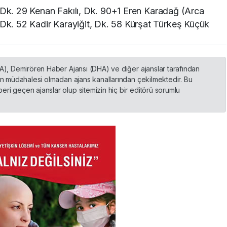
 Dk. 29 Kenan Fakılı, Dk. 90+1 Eren Karadağ (Arca
 Dk. 52 Kadir Karayiğit, Dk. 58 Kürşat Türkeş Küçük
HA), Demirören Haber Ajansı (DHA) ve diğer ajanslar tarafından
nin müdahalesi olmadan ajans kanallarından çekilmektedir. Bu
ri geçen ajanslar olup sitemizin hiç bir editörü sorumlu