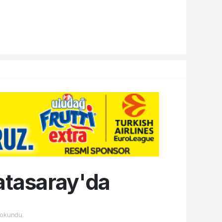
atasaray'da
okundu.