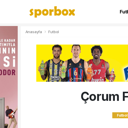
Fut
NB
Anasayfa
Futbol
Çorum F
Futbol