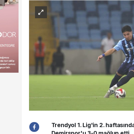
Trendyol 1. Lig'in 2. haftası
Demirspor'u 3-0 mağlup etti.