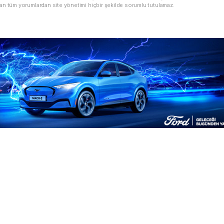
an tüm yorumlardan site yönetimi hiçbir şekilde sorumlu tutulamaz.