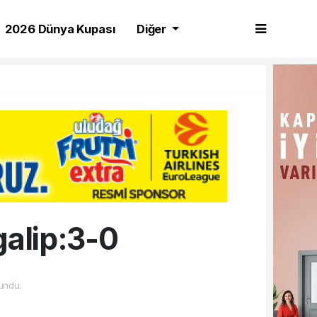
2026 Dünya Kupası
Diğer
alip:3-0
undu.