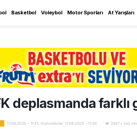
bol
Basketbol
Voleybol
Motor Sporları
At Yarışları
A
K deplasmanda farklı g
17.08.2025 - 11:41, Güncelleme: 17.08.2025 - 11:56
3967+ kez ok