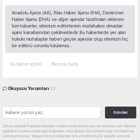
Anadolu Ajansı (AA), İhlas Haber Ajansı (İHA), Demirören
Haber Ajansı (DHA) ve diğer ajanslar tarafından eklenen
tüm haberler, sitemizin editörlerinin müdahalesi olmadan
ajans kanallarından çekilmektedir. Bu haberlerde yer alan
hukuki muhataplar haberi geçen ajanslar olup sitemizin hiç
bir editörü sorumlu tutulamaz...
#uzaktan eğitim
#kronik hasta
Okuyucu Yorumları
(0)
Gönder
Yorum yazarak Topluluk Kuralları’nı kabul etmiş bulunuyor ve sporbox.net sitesine
yaptığınız yorumunuzla ilgili doğrudan veya dolaylı tüm sorumluluğu tek başınıza
üstleniyorsunuz. Yazılan tüm yorumlardan site yönetimi hiçbir şekilde sorumlu