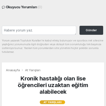
Okuyucu Yorumları
(0)
Gönder
Yorum yazarak Topluluk Kuralları’nı kabul etmiş bulunuyor ve sporbox.net sitesine
yaptığınız yorumunuzla ilgili doğrudan veya dolaylı tüm sorumluluğu tek başınıza
üstleniyorsunuz. Yazılan tüm yorumlardan site yönetimi hiçbir şekilde sorumlu
tutulamaz.
Anasayfa
At Yarışları
Kronik hastalığı olan lise
öğrencileri uzaktan eğitim
alabilecek
AT YARIŞLARI