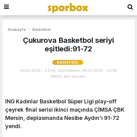
Anasayfa
Basketbol
Çukurova Basketbol seriyi
eşitledi:91-72
BASKETBOL
29.03.2025 - 23:04, Güncelleme: 29.03.2025 - 23:04
4863+ kez okundu.
ING Kadınlar Basketbol Süper Ligi play-off
çeyrek final serisi ikinci maçında ÇİMSA ÇBK
Mersin, deplasmanda Nesibe Aydın'ı 91-72
yendi.