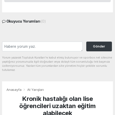
Okuyucu Yorumları
(0)
Gönder
Yorum yazarak Topluluk Kuralları’nı kabul etmiş bulunuyor ve sporbox.net sitesine
yaptığınız yorumunuzla ilgili doğrudan veya dolaylı tüm sorumluluğu tek başınıza
üstleniyorsunuz. Yazılan tüm yorumlardan site yönetimi hiçbir şekilde sorumlu
tutulamaz.
Anasayfa
At Yarışları
Kronik hastalığı olan lise
öğrencileri uzaktan eğitim
alabilecek