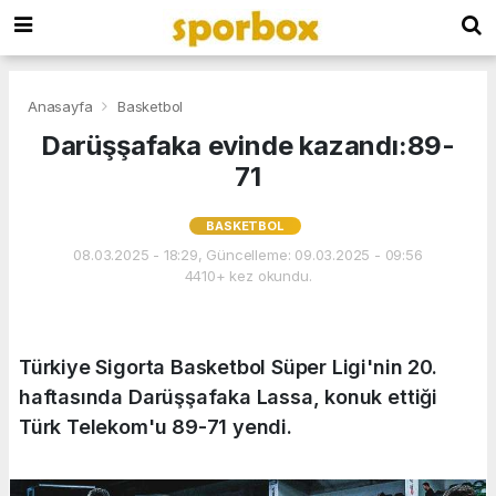
Anasayfa
Basketbol
Darüşşafaka evinde kazandı:89-
71
BASKETBOL
08.03.2025 - 18:29, Güncelleme: 09.03.2025 - 09:56
4410+ kez okundu.
Türkiye Sigorta Basketbol Süper Ligi'nin 20.
haftasında Darüşşafaka Lassa, konuk ettiği
Türk Telekom'u 89-71 yendi.