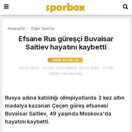
Anasayfa
Diğer Sporlar
Efsane Rus güreşçi Buvaisar
Saitiev hayatını kaybetti
DIĞER SPORLAR
05.03.2025 - 07:50, Güncelleme: 05.03.2025 - 07:50
4099+ kez okundu.
Rusya adına katıldığı olimpiyatlarda 3 kez altın
madalya kazanan Çeçen güreş efsanesi
Buvaisar Saitiev, 49 yaşında Moskova'da
hayatını kaybetti.