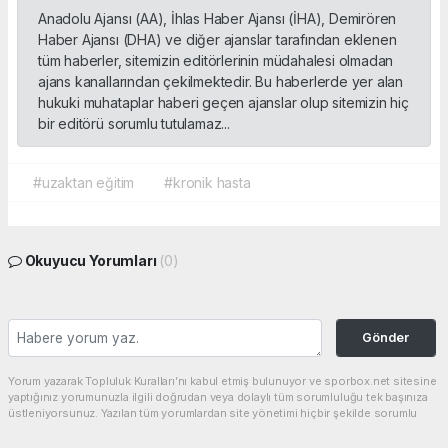
Anadolu Ajansı (AA), İhlas Haber Ajansı (İHA), Demirören
Haber Ajansı (DHA) ve diğer ajanslar tarafından eklenen
tüm haberler, sitemizin editörlerinin müdahalesi olmadan
ajans kanallarından çekilmektedir. Bu haberlerde yer alan
hukuki muhataplar haberi geçen ajanslar olup sitemizin hiç
bir editörü sorumlu tutulamaz...
#uzaktan eğitim
#kronik hasta
Okuyucu Yorumları
(0)
Gönder
Yorum yazarak Topluluk Kuralları’nı kabul etmiş bulunuyor ve sporbox.net sitesine
yaptığınız yorumunuzla ilgili doğrudan veya dolaylı tüm sorumluluğu tek başınıza
üstleniyorsunuz. Yazılan tüm yorumlardan site yönetimi hiçbir şekilde sorumlu
tutulamaz.