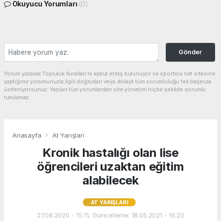
Okuyucu Yorumları
(0)
Gönder
Yorum yazarak Topluluk Kuralları’nı kabul etmiş bulunuyor ve sporbox.net sitesine
yaptığınız yorumunuzla ilgili doğrudan veya dolaylı tüm sorumluluğu tek başınıza
üstleniyorsunuz. Yazılan tüm yorumlardan site yönetimi hiçbir şekilde sorumlu
tutulamaz.
Anasayfa
At Yarışları
Kronik hastalığı olan lise
öğrencileri uzaktan eğitim
alabilecek
AT YARIŞLARI
27.08.2020 - 15:11, Güncelleme: 18.05.2021 - 16:23