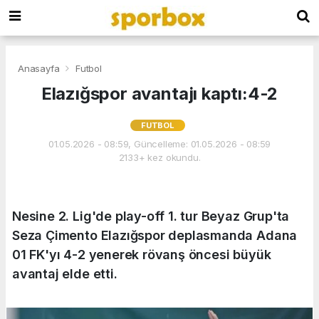
Anasayfa
Futbol
Elazığspor avantajı kaptı:4-2
FUTBOL
01.05.2026 - 08:59, Güncelleme: 01.05.2026 - 08:59
2133+ kez okundu.
Nesine 2. Lig'de play-off 1. tur Beyaz Grup'ta
Seza Çimento Elazığspor deplasmanda Adana
01 FK'yı 4-2 yenerek rövanş öncesi büyük
avantaj elde etti.