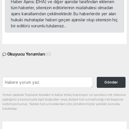
Haber Ajansı (DHA) ve diğer ajanslar tarafından eklenen
tüm haberler, sitemizin editörlerinin müdahalesi olmadan
ajans kanallarından çekilmektedir. Bu haberlerde yer alan
hukuki muhataplar haberi geçen ajanslar olup sitemizin hiç
bir editörü sorumlu tutulamaz...
Okuyucu Yorumları
(0)
Gönder
Yorum yazarak Topluluk Kuralları’nı kabul etmiş bulunuyor ve sporbox.net sitesine
yaptığınız yorumunuzla ilgili doğrudan veya dolaylı tüm sorumluluğu tek başınıza
üstleniyorsunuz. Yazılan tüm yorumlardan site yönetimi hiçbir şekilde sorumlu
tutulamaz.