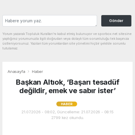
Gönder
Yorum yazarak Topluluk Kuralları’nı kabul etmiş bulunuyor ve sporbox.net sitesine
yaptığınız yorumunuzla ilgili doğrudan veya dolaylı tüm sorumluluğu tek başınıza
üstleniyorsunuz. Yazılan tüm yorumlardan site yönetimi hiçbir şekilde sorumlu
tutulamaz.
Anasayfa
Haber
Başkan Altıok, ‘Başarı tesadüf
değildir, emek ve sabır ister’
HABER
21.07.2026 - 08:02, Güncelleme: 21.07.2026 - 08:15
2799 kez okundu.