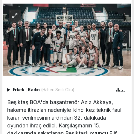
Erkek
|
Kadın
(Haberi Sesli Oku)
Beşiktaş BOA'da başantrenör Aziz Akkaya,
hakeme itirazları nedeniyle ikinci kez teknik faul
kararı verilmesinin ardından 32. dakikada
oyundan ihraç edildi. Karşılaşmanın 15.
dakikasında sakatlanan Beşiktaşlı oyuncu Elif