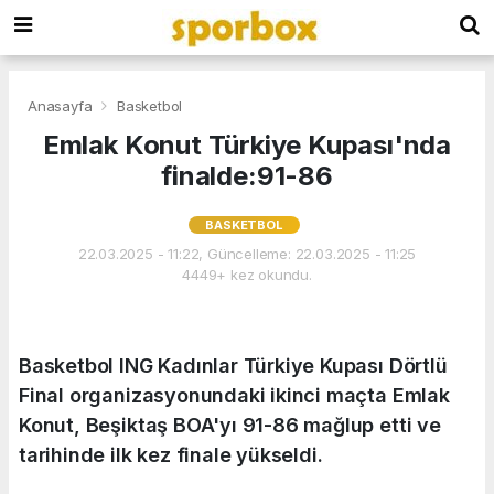
Anasayfa
Basketbol
Emlak Konut Türkiye Kupası'nda
finalde:91-86
BASKETBOL
22.03.2025 - 11:22, Güncelleme: 22.03.2025 - 11:25
4449+ kez okundu.
Basketbol ING Kadınlar Türkiye Kupası Dörtlü
Final organizasyonundaki ikinci maçta Emlak
Konut, Beşiktaş BOA'yı 91-86 mağlup etti ve
tarihinde ilk kez finale yükseldi.