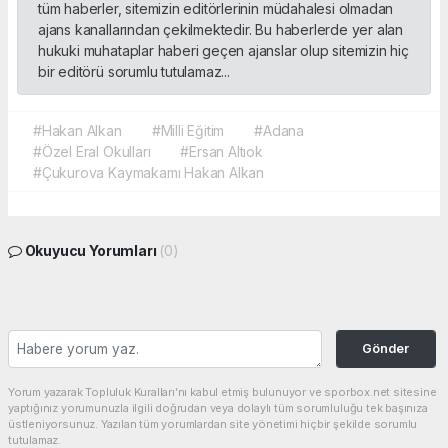
tüm haberler, sitemizin editörlerinin müdahalesi olmadan
ajans kanallarından çekilmektedir. Bu haberlerde yer alan
hukuki muhataplar haberi geçen ajanslar olup sitemizin hiç
bir editörü sorumlu tutulamaz...
#Hakan Alkan
#Milli Eğitim
#Adana
#Özel Eral Okulları
#Ersan Altıok
#Çukurova Kaymakamı Hakan Alkan
Okuyucu Yorumları
(0)
Gönder
Yorum yazarak Topluluk Kuralları’nı kabul etmiş bulunuyor ve sporbox.net sitesine
yaptığınız yorumunuzla ilgili doğrudan veya dolaylı tüm sorumluluğu tek başınıza
üstleniyorsunuz. Yazılan tüm yorumlardan site yönetimi hiçbir şekilde sorumlu
tutulamaz.