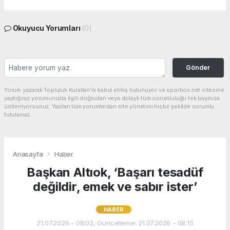
Okuyucu Yorumları
(0)
Gönder
Yorum yazarak Topluluk Kuralları’nı kabul etmiş bulunuyor ve sporbox.net sitesine
yaptığınız yorumunuzla ilgili doğrudan veya dolaylı tüm sorumluluğu tek başınıza
üstleniyorsunuz. Yazılan tüm yorumlardan site yönetimi hiçbir şekilde sorumlu
tutulamaz.
Anasayfa
Haber
Başkan Altıok, ‘Başarı tesadüf
değildir, emek ve sabır ister’
HABER
21.07.2026 - 08:02, Güncelleme: 21.07.2026 - 08:15