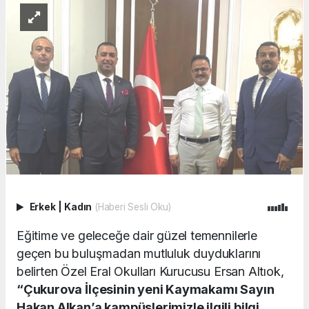
Erkek
|
Kadın
(Haberi Sesli Oku)
Eğitime ve geleceğe dair güzel temennilerle
geçen bu buluşmadan mutluluk duyduklarını
belirten Özel Eral Okulları Kurucusu Ersan Altıok,
“Çukurova İlçesinin yeni Kaymakamı Sayın
Hakan Alkan’a kampüslerimizle ilgili bilgi