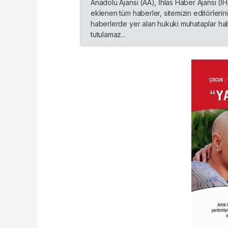
Anadolu Ajansı (AA), İhlas Haber Ajansı (İ
eklenen tüm haberler, sitemizin editörleri
haberlerde yer alan hukuki muhataplar habe
tutulamaz...