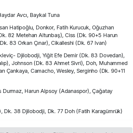
Haydar Avcı, Baykal Tuna
san Hatipoğlu, Donkor, Fatih Kurucuk, Oğuzhan
 (Dk. 82 Metehan Altunbaş), Ciss (Dk. 90+5 Harun
Dk. 83 Orkan Çınar), Cikalleshi (Dk. 67 Ivan)
leviç- Djilobodji, Yiğit Efe Demir (Dk. 83 Dovedan),
kalıp), Johnson (Dk. 83 Ahmet Sivri), Doh, Muhammed
kan Çankaya, Camacho, Wesley, Serginho (Dk. 90+11
ias Durmaz, Harun Alpsoy (Adanaspor), Çağatay
, Dk. 38 Djilobodji, Dk. 77 Doh (Fatih Karagümrük)