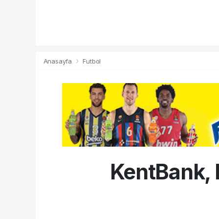
Anasayfa
Futbol
KentBank, 