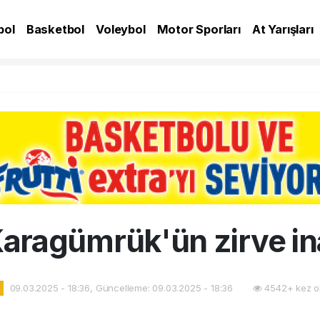
bol
Basketbol
Voleybol
Motor Sporları
At Yarışları
A
Karagümrük'ün zirve in
09.03.2025 - 18:36, Güncelleme: 09.03.2025 - 18:36
4542+ kez o