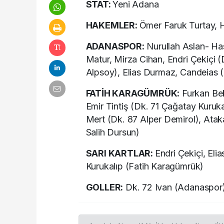
STAT:
Yeni Adana
HAKEMLER:
Ömer Faruk Turtay, 
ADANASPOR:
Nurullah Aslan- Ha
Matur, Mirza Cihan, Endri Çekiçi
Alpsoy), Elias Durmaz, Candeias (
FATİH KARAGÜMRÜK:
Furkan Bek
Emir Tintiş (Dk. 71 Çağatay Kuru
Mert (Dk. 87 Alper Demirol), Ata
Salih Dursun)
SARI KARTLAR:
Endri Çekiçi, El
Kurukalıp (Fatih Karagümrük)
GOLLER:
Dk. 72 Ivan (Adanaspor)