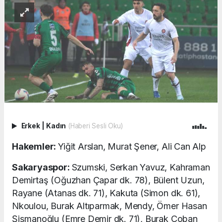
Erkek
|
Kadın
(Haberi Sesli Oku)
Hakemler:
Yiğit Arslan, Murat Şener, Ali Can Alp
Sakaryaspor:
Szumski, Serkan Yavuz, Kahraman
Demirtaş (Oğuzhan Çapar dk. 78), Bülent Uzun,
Rayane (Atanas dk. 71), Kakuta (Simon dk. 61),
Nkoulou, Burak Altıparmak, Mendy, Ömer Hasan
Şişmanoğlu (Emre Demir dk. 71), Burak Çoban