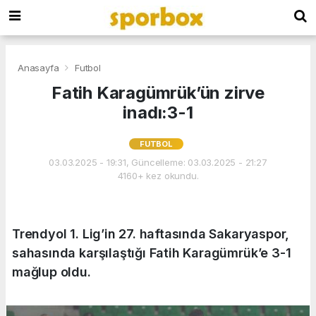
Anasayfa
Futbol
Fatih Karagümrük’ün zirve
inadı:3-1
FUTBOL
03.03.2025 - 19:31, Güncelleme: 03.03.2025 - 21:27
4160+ kez okundu.
Trendyol 1. Lig’in 27. haftasında Sakaryaspor,
sahasında karşılaştığı Fatih Karagümrük’e 3-1
mağlup oldu.