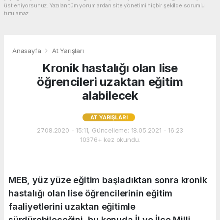
üstleniyorsunuz. Yazılan tüm yorumlardan site yönetimi hiçbir şekilde sorumlu
tutulamaz.
Anasayfa
At Yarışları
Kronik hastalığı olan lise
öğrencileri uzaktan eğitim
alabilecek
AT YARIŞLARI
27.08.2020 - 15:11, Güncelleme: 18.05.2021 - 16:23
10376+ kez okundu.
MEB, yüz yüze eğitim başladıktan sonra kronik
hastalığı olan lise öğrencilerinin eğitim
faaliyetlerini uzaktan eğitimle
sürdürebileceğini, bu konuda İl ve İlçe Milli