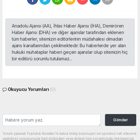
Anadolu Ajansı (AA), İhlas Haber Ajansı (İHA), Demirören
Haber Ajansı (DHA) ve diğer ajanslar tarafından eklenen
tüm haberler, sitemizin editörlerinin müdahalesi olmadan
ajans kanallarından çekilmektedir. Bu haberlerde yer alan
hukuki muhataplar haberi geçen ajanslar olup sitemizin hiç
bir editörü sorumlu tutulamaz...
Okuyucu Yorumları
(0)
Gönder
Yorum yazarak Topluluk Kuralları’nı kabul etmiş bulunuyor ve sporbox.net sitesine
yaptığınız yorumunuzla ilgili doğrudan veya dolaylı tüm sorumluluğu tek başınıza