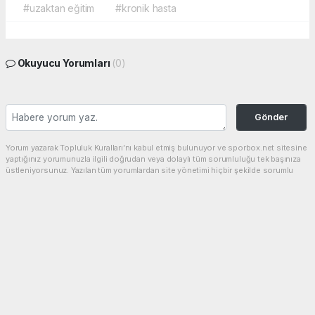
#uzaktan eğitim
#kronik hasta
Okuyucu Yorumları
(0)
Gönder
Yorum yazarak Topluluk Kuralları’nı kabul etmiş bulunuyor ve sporbox.net sitesine
yaptığınız yorumunuzla ilgili doğrudan veya dolaylı tüm sorumluluğu tek başınıza
üstleniyorsunuz. Yazılan tüm yorumlardan site yönetimi hiçbir şekilde sorumlu
tutulamaz.
haber paketi
haber scripti
haber yazılımı
Tüm hakları saklı tutulmaktadır.Copyright 2026©
Haber Yazılımı:
Web Aksiyon ®