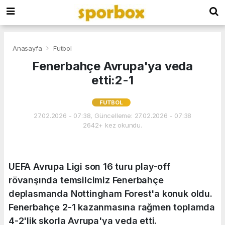
Anasayfa
Futbol
Fenerbahçe Avrupa'ya veda
etti:2-1
FUTBOL
27.02.2026 - 07:38, Güncelleme: 27.02.2026 - 07:38
2642+ kez okundu.
UEFA Avrupa Ligi son 16 turu play-off
rövanşında temsilcimiz Fenerbahçe
deplasmanda Nottingham Forest'a konuk oldu.
Fenerbahçe 2-1 kazanmasına rağmen toplamda
4-2'lik skorla Avrupa'ya veda etti.