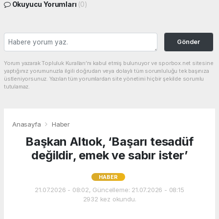
Okuyucu Yorumları
(0)
Gönder
Yorum yazarak Topluluk Kuralları’nı kabul etmiş bulunuyor ve sporbox.net sitesine
yaptığınız yorumunuzla ilgili doğrudan veya dolaylı tüm sorumluluğu tek başınıza
üstleniyorsunuz. Yazılan tüm yorumlardan site yönetimi hiçbir şekilde sorumlu
tutulamaz.
Anasayfa
Haber
Başkan Altıok, ‘Başarı tesadüf
değildir, emek ve sabır ister’
HABER
21.07.2026 - 08:02, Güncelleme: 21.07.2026 - 08:15
2932 kez okundu.