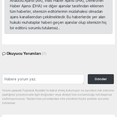
Anadolu Ajansı (AA), İhlas Haber Ajansı (İHA), Demirören
Haber Ajansı (DHA) ve diğer ajanslar tarafından eklenen
tüm haberler, sitemizin editörlerinin müdahalesi olmadan
ajans kanallarından çekilmektedir. Bu haberlerde yer alan
hukuki muhataplar haberi geçen ajanslar olup sitemizin hiç
bir editörü sorumlu tutulamaz...
Okuyucu Yorumları
(0)
Gönder
Yorum yazarak Topluluk Kuralları’nı kabul etmiş bulunuyor ve sporbox.net sitesine
yaptığınız yorumunuzla ilgili doğrudan veya dolaylı tüm sorumluluğu tek başınıza
üstleniyorsunuz. Yazılan tüm yorumlardan site yönetimi hiçbir şekilde sorumlu
tutulamaz.