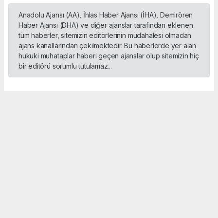
Anadolu Ajansı (AA), İhlas Haber Ajansı (İHA), Demirören
Haber Ajansı (DHA) ve diğer ajanslar tarafından eklenen
tüm haberler, sitemizin editörlerinin müdahalesi olmadan
ajans kanallarından çekilmektedir. Bu haberlerde yer alan
hukuki muhataplar haberi geçen ajanslar olup sitemizin hiç
bir editörü sorumlu tutulamaz...
Okuyucu Yorumları
(0)
Gönder
Yorum yazarak Topluluk Kuralları’nı kabul etmiş bulunuyor ve sporbox.net sitesine
yaptığınız yorumunuzla ilgili doğrudan veya dolaylı tüm sorumluluğu tek başınıza
üstleniyorsunuz. Yazılan tüm yorumlardan site yönetimi hiçbir şekilde sorumlu
tutulamaz.