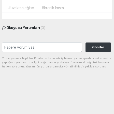
#uzaktan eğitim
#kronik hasta
Okuyucu Yorumları
(0)
Gönder
Yorum yazarak Topluluk Kuralları’nı kabul etmiş bulunuyor ve sporbox.net sitesine
yaptığınız yorumunuzla ilgili doğrudan veya dolaylı tüm sorumluluğu tek başınıza
üstleniyorsunuz. Yazılan tüm yorumlardan site yönetimi hiçbir şekilde sorumlu
tutulamaz.
haber paketi
haber scripti
haber yazılımı
Tüm hakları saklı tutulmaktadır.Copyright 2026©
Haber Yazılımı:
Web Aksiyon ®