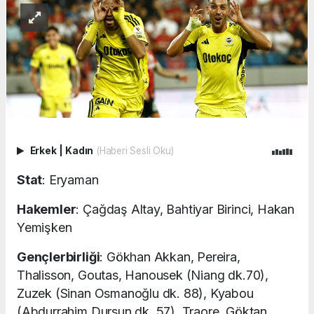
Erkek
|
Kadın
(Haberi Sesli Oku)
Stat
: Eryaman
Hakemler
: Çağdaş Altay, Bahtiyar Birinci, Hakan
Yemişken
Gençlerbirliği
: Gökhan Akkan, Pereira,
Thalisson, Goutas, Hanousek (Niang dk.70),
Zuzek (Sinan Osmanoğlu dk. 88), Kyabou
(Abdurrahim Dursun dk. 57), Traore, Göktan