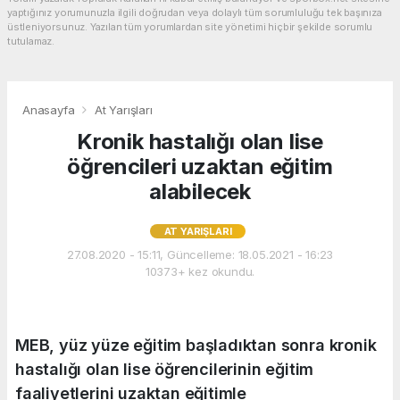
yaptığınız yorumunuzla ilgili doğrudan veya dolaylı tüm sorumluluğu tek başınıza
üstleniyorsunuz. Yazılan tüm yorumlardan site yönetimi hiçbir şekilde sorumlu
tutulamaz.
Anasayfa
At Yarışları
Kronik hastalığı olan lise
öğrencileri uzaktan eğitim
alabilecek
AT YARIŞLARI
27.08.2020 - 15:11, Güncelleme: 18.05.2021 - 16:23
10373+ kez okundu.
MEB, yüz yüze eğitim başladıktan sonra kronik
hastalığı olan lise öğrencilerinin eğitim
faaliyetlerini uzaktan eğitimle