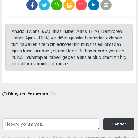
Anadolu Ajansı (AA), İhlas Haber Ajansı (İHA), Demirören
Haber Ajansı (DHA) ve diğer ajanslar tarafından eklenen
tüm haberler, sitemizin editörlerinin müdahalesi olmadan
ajans kanallarından çekilmektedir. Bu haberlerde yer alan
hukuki muhataplar haberi geçen ajanslar olup sitemizin hiç
bir editörü sorumlu tutulamaz...
Okuyucu Yorumları
(0)
Gönder
Yorum yazarak Topluluk Kuralları’nı kabul etmiş bulunuyor ve sporbox.net sitesine