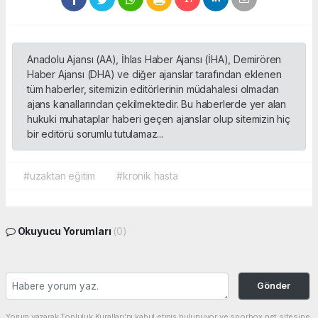
Anadolu Ajansı (AA), İhlas Haber Ajansı (İHA), Demirören
Haber Ajansı (DHA) ve diğer ajanslar tarafından eklenen
tüm haberler, sitemizin editörlerinin müdahalesi olmadan
ajans kanallarından çekilmektedir. Bu haberlerde yer alan
hukuki muhataplar haberi geçen ajanslar olup sitemizin hiç
bir editörü sorumlu tutulamaz...
#uzaktan eğitim
#kronik hasta
Okuyucu Yorumları
(0)
Gönder
Yorum yazarak Topluluk Kuralları’nı kabul etmiş bulunuyor ve sporbox.net sitesine