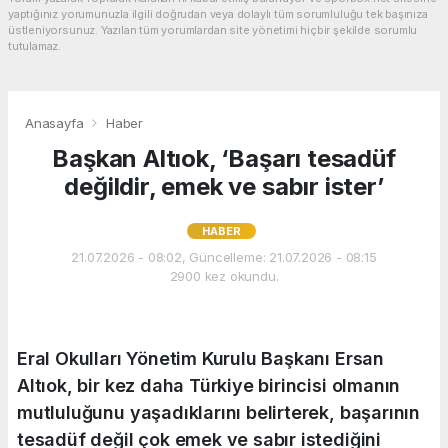
yaptığınız yorumunuzla ilgili doğrudan veya dolaylı tüm sorumluluğu tek başınıza
üstleniyorsunuz. Yazılan tüm yorumlardan site yönetimi hiçbir şekilde sorumlu
tutulamaz.
Anasayfa
Haber
Başkan Altıok, ‘Başarı tesadüf
değildir, emek ve sabır ister’
HABER
21.07.2026 - 08:02, Güncelleme: 21.07.2026 - 08:15
2900 kez okundu.
Eral Okulları Yönetim Kurulu Başkanı Ersan
Altıok, bir kez daha Türkiye birincisi olmanın
mutluluğunu yaşadıklarını belirterek, başarının
tesadüf değil çok emek ve sabır istediğini