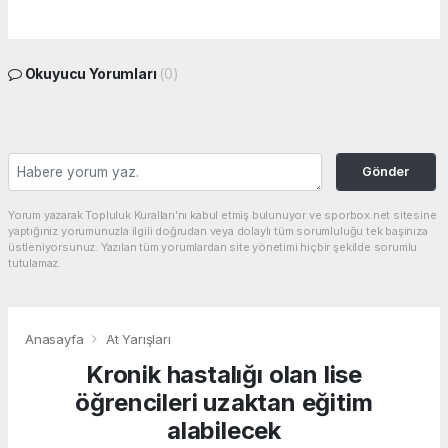
Okuyucu Yorumları
(0)
Gönder
Yorum yazarak Topluluk Kuralları’nı kabul etmiş bulunuyor ve sporbox.net sitesine
yaptığınız yorumunuzla ilgili doğrudan veya dolaylı tüm sorumluluğu tek başınıza
üstleniyorsunuz. Yazılan tüm yorumlardan site yönetimi hiçbir şekilde sorumlu
tutulamaz.
Anasayfa
At Yarışları
Kronik hastalığı olan lise
öğrencileri uzaktan eğitim
alabilecek