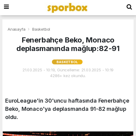
Anasayfa
Basketbol
Fenerbahçe Beko, Monaco
deplasmanında mağlup:82-91
BASKETBOL
21.03.2025 - 10:19, Güncelleme: 21.03.2025 - 10:19
4286+ kez okundu.
EuroLeague'in 30'uncu haftasında Fenerbahçe
Beko, Monaco'ya deplasmanda 91-82 mağlup
oldu.