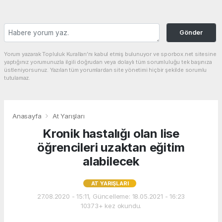
Gönder
Yorum yazarak Topluluk Kuralları’nı kabul etmiş bulunuyor ve sporbox.net sitesine
yaptığınız yorumunuzla ilgili doğrudan veya dolaylı tüm sorumluluğu tek başınıza
üstleniyorsunuz. Yazılan tüm yorumlardan site yönetimi hiçbir şekilde sorumlu
tutulamaz.
Anasayfa
At Yarışları
Kronik hastalığı olan lise
öğrencileri uzaktan eğitim
alabilecek
AT YARIŞLARI
27.08.2020 - 15:11, Güncelleme: 18.05.2021 - 16:23
10373+ kez okundu.