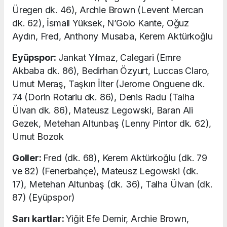
Üregen dk. 46), Archie Brown (Levent Mercan
dk. 62), İsmail Yüksek, N’Golo Kante, Oğuz
Aydın, Fred, Anthony Musaba, Kerem Aktürkoğlu
Eyüpspor:
Jankat Yılmaz, Calegari (Emre
Akbaba dk. 86), Bedirhan Özyurt, Luccas Claro,
Umut Meraş, Taşkın İlter (Jerome Onguene dk.
74 (Dorin Rotariu dk. 86), Denis Radu (Talha
Ülvan dk. 86), Mateusz Legowski, Baran Ali
Gezek, Metehan Altunbaş (Lenny Pintor dk. 62),
Umut Bozok
Goller:
Fred (dk. 68), Kerem Aktürkoğlu (dk. 79
ve 82) (Fenerbahçe), Mateusz Legowski (dk.
17), Metehan Altunbaş (dk. 36), Talha Ülvan (dk.
87) (Eyüpspor)
Sarı kartlar:
Yiğit Efe Demir, Archie Brown,