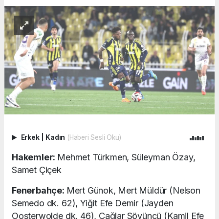
Erkek
|
Kadın
(Haberi Sesli Oku)
Hakemler:
Mehmet Türkmen, Süleyman Özay,
Samet Çiçek
Fenerbahçe:
Mert Günok, Mert Müldür (Nelson
Semedo dk. 62), Yiğit Efe Demir (Jayden
Oosterwolde dk. 46), Çağlar Söyüncü (Kamil Efe