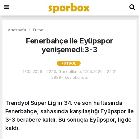
Anasayfa
Futbol
Fenerbahçe ile Eyüpspor
yenişemedi:3-3
FUTBOL
17.05.2026 - 22:13, Güncelleme: 17.05.2026 - 22:21
2888+ kez okundu.
Trendyol Süper Lig’in 34. ve son haftasında
Fenerbahçe, sahasında karşılaştığı Eyüpspor ile
3-3 berabere kaldı. Bu sonuçla Eyüpspor, ligde
kaldı.