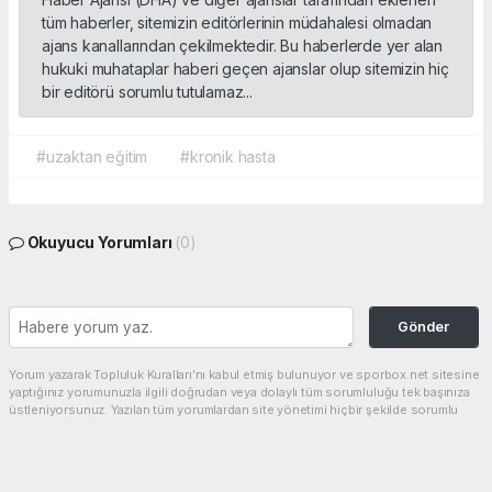
tüm haberler, sitemizin editörlerinin müdahalesi olmadan
ajans kanallarından çekilmektedir. Bu haberlerde yer alan
hukuki muhataplar haberi geçen ajanslar olup sitemizin hiç
bir editörü sorumlu tutulamaz...
#uzaktan eğitim
#kronik hasta
Okuyucu Yorumları
(0)
Gönder
Yorum yazarak Topluluk Kuralları’nı kabul etmiş bulunuyor ve sporbox.net sitesine
yaptığınız yorumunuzla ilgili doğrudan veya dolaylı tüm sorumluluğu tek başınıza
üstleniyorsunuz. Yazılan tüm yorumlardan site yönetimi hiçbir şekilde sorumlu
tutulamaz.