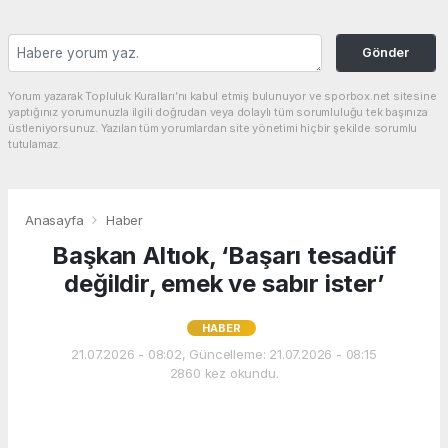
Gönder
Yorum yazarak Topluluk Kuralları’nı kabul etmiş bulunuyor ve sporbox.net sitesine
yaptığınız yorumunuzla ilgili doğrudan veya dolaylı tüm sorumluluğu tek başınıza
üstleniyorsunuz. Yazılan tüm yorumlardan site yönetimi hiçbir şekilde sorumlu
tutulamaz.
Anasayfa
Haber
Başkan Altıok, ‘Başarı tesadüf
değildir, emek ve sabır ister’
HABER
21.07.2026 - 08:02, Güncelleme: 21.07.2026 - 08:15
2860 kez okundu.