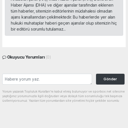
Haber Ajansı (DHA) ve diğer ajanslar tarafından eklenen
tüm haberler, sitemizin editörlerinin müdahalesi olmadan
ajans kanallarından çekilmektedir. Bu haberlerde yer alan
hukuki muhataplar haberi geçen ajanslar olup sitemizin hiç
bir editörü sorumlu tutulamaz...
Okuyucu Yorumları
(0)
Gönder
Yorum yazarak Topluluk Kuralları’nı kabul etmiş bulunuyor ve sporbox.net sitesine
yaptığınız yorumunuzla ilgili doğrudan veya dolaylı tüm sorumluluğu tek başınıza
üstleniyorsunuz. Yazılan tüm yorumlardan site yönetimi hiçbir şekilde sorumlu
tutulamaz.