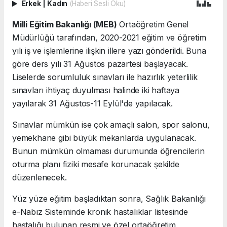
Erkek
|
Kadın
(Haberi Sesli Oku)
Milli Eğitim Bakanlığı (MEB)
Ortaöğretim Genel
Müdürlüğü tarafından, 2020-2021 eğitim ve öğretim
yılı iş ve işlemlerine ilişkin illere yazı gönderildi. Buna
göre ders yılı 31 Ağustos pazartesi başlayacak.
Liselerde sorumluluk sınavları ile hazırlık yeterlilik
sınavları ihtiyaç duyulması halinde iki haftaya
yayılarak 31 Ağustos-11 Eylül'de yapılacak.
Sınavlar mümkün ise çok amaçlı salon, spor salonu,
yemekhane gibi büyük mekanlarda uygulanacak.
Bunun mümkün olmaması durumunda öğrencilerin
oturma planı fiziki mesafe korunacak şekilde
düzenlenecek.
Yüz yüze eğitim başladıktan sonra, Sağlık Bakanlığı
e-Nabız Sisteminde kronik hastalıklar listesinde
hastalığı bulunan resmi ve özel ortaöğretim