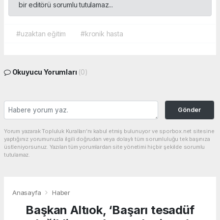
bir editörü sorumlu tutulamaz...
#uzaktan eğitim
#kronik hasta
Okuyucu Yorumları
(0)
Gönder
Yorum yazarak Topluluk Kuralları’nı kabul etmiş bulunuyor ve sporbox.net sitesine
yaptığınız yorumunuzla ilgili doğrudan veya dolaylı tüm sorumluluğu tek başınıza
üstleniyorsunuz. Yazılan tüm yorumlardan site yönetimi hiçbir şekilde sorumlu
tutulamaz.
Anasayfa
Haber
Başkan Altıok, ‘Başarı tesadüf