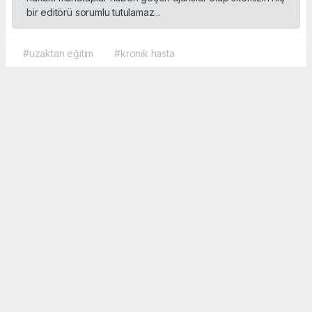
bir editörü sorumlu tutulamaz...
#uzaktan eğitim
#kronik hasta
Okuyucu Yorumları
(0)
Gönder
Yorum yazarak Topluluk Kuralları’nı kabul etmiş bulunuyor ve sporbox.net sitesine
yaptığınız yorumunuzla ilgili doğrudan veya dolaylı tüm sorumluluğu tek başınıza
üstleniyorsunuz. Yazılan tüm yorumlardan site yönetimi hiçbir şekilde sorumlu
tutulamaz.
haber paketi
haber scripti
haber yazılımı