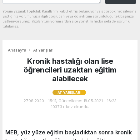
Yorum yazarak Topluluk Kuralları’nı kabul etmiş bulunuyor ve sporbox.net sitesine
yaptığınız yorumunuzla ilgili doğrudan veya dolaylı tüm sorumluluğu tek başınıza
üstleniyorsunuz. Yazılan tüm yorumlardan site yönetimi hiçbir şekilde sorumlu
tutulamaz.
Anasayfa
At Yarışları
Kronik hastalığı olan lise
öğrencileri uzaktan eğitim
alabilecek
AT YARIŞLARI
27.08.2020 - 15:11, Güncelleme: 18.05.2021 - 16:23
10373+ kez okundu.
MEB, yüz yüze eğitim başladıktan sonra kronik