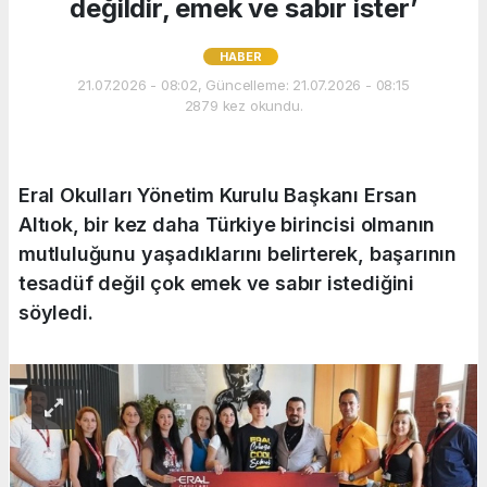
değildir, emek ve sabır ister’
HABER
21.07.2026 - 08:02, Güncelleme: 21.07.2026 - 08:15
2879 kez okundu.
Eral Okulları Yönetim Kurulu Başkanı Ersan
Altıok, bir kez daha Türkiye birincisi olmanın
mutluluğunu yaşadıklarını belirterek, başarının
tesadüf değil çok emek ve sabır istediğini
söyledi.