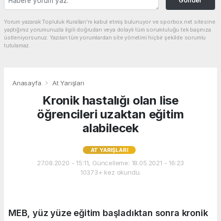
Gönder
Yorum yazarak Topluluk Kuralları’nı kabul etmiş bulunuyor ve sporbox.net sitesine
yaptığınız yorumunuzla ilgili doğrudan veya dolaylı tüm sorumluluğu tek başınıza
üstleniyorsunuz. Yazılan tüm yorumlardan site yönetimi hiçbir şekilde sorumlu
tutulamaz.
Anasayfa
At Yarışları
Kronik hastalığı olan lise
öğrencileri uzaktan eğitim
alabilecek
AT YARIŞLARI
27.08.2020 - 15:11, Güncelleme: 18.05.2021 - 16:23
10373+ kez okundu.
MEB, yüz yüze eğitim başladıktan sonra kronik