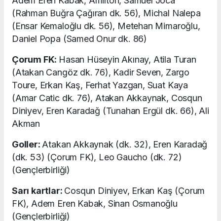
Adem Eren Kabak, Amilton, Samuel Joca
(Rahman Buğra Çağıran dk. 56), Michal Nalepa
(Ensar Kemaloğlu dk. 56), Metehan Mimaroğlu,
Daniel Popa (Samed Onur dk. 86)
Çorum FK:
Hasan Hüseyin Akınay, Atila Turan
(Atakan Cangöz dk. 76), Kadir Seven, Zargo
Toure, Erkan Kaş, Ferhat Yazgan, Suat Kaya
(Amar Catic dk. 76), Atakan Akkaynak, Cosqun
Diniyev, Eren Karadağ (Tunahan Ergül dk. 66), Ali
Akman
Goller:
Atakan Akkaynak (dk. 32), Eren Karadağ
(dk. 53) (Çorum FK), Leo Gaucho (dk. 72)
(Gençlerbirliği)
Sarı kartlar:
Cosqun Diniyev, Erkan Kaş (Çorum
FK), Adem Eren Kabak, Sinan Osmanoğlu
(Gençlerbirliği)