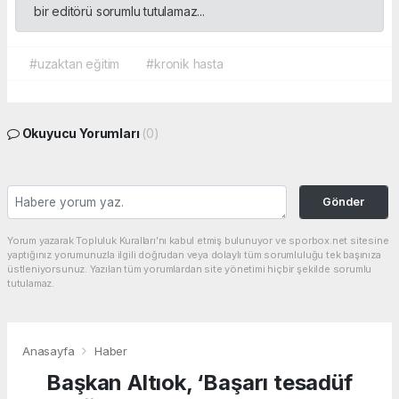
bir editörü sorumlu tutulamaz...
#uzaktan eğitim
#kronik hasta
Okuyucu Yorumları
(0)
Gönder
Yorum yazarak Topluluk Kuralları’nı kabul etmiş bulunuyor ve sporbox.net sitesine
yaptığınız yorumunuzla ilgili doğrudan veya dolaylı tüm sorumluluğu tek başınıza
üstleniyorsunuz. Yazılan tüm yorumlardan site yönetimi hiçbir şekilde sorumlu
tutulamaz.
Anasayfa
Haber
Başkan Altıok, ‘Başarı tesadüf