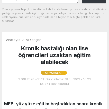
Yorum yazarak Topluluk Kuralları’nı kabul etmiş bulunuyor ve sporbox.net sitesine
yaptığınız yorumunuzla ilgili doğrudan veya dolaylı tüm sorumluluğu tek başınıza
üstleniyorsunuz. Yazılan tüm yorumlardan site yönetimi hiçbir şekilde sorumlu
tutulamaz.
Anasayfa
At Yarışları
Kronik hastalığı olan lise
öğrencileri uzaktan eğitim
alabilecek
AT YARIŞLARI
27.08.2020 - 15:11, Güncelleme: 18.05.2021 - 16:23
10376+ kez okundu.
MEB, yüz yüze eğitim başladıktan sonra kronik