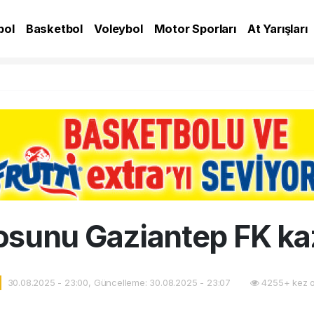
bol
Basketbol
Voleybol
Motor Sporları
At Yarışları
A
losunu Gaziantep FK ka
30.08.2025 - 23:00, Güncelleme: 30.08.2025 - 23:07
4255+ kez 