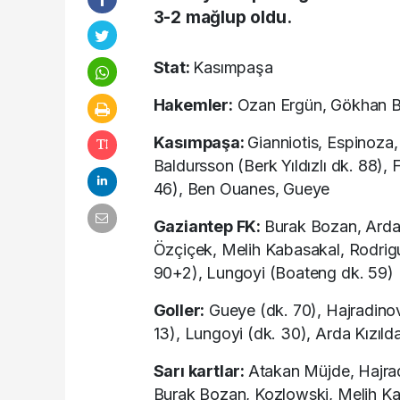
3-2 mağlup oldu.
Stat:
Kasımpaşa
Hakemler:
Ozan Ergün, Gökhan B
Kasımpaşa:
Gianniotis, Espinoza
Baldursson (Berk Yıldızlı dk. 88), 
46), Ben Ouanes, Gueye
Gaziantep FK:
Burak Bozan, Arda
Özçiçek, Melih Kabasakal, Rodrig
90+2), Lungoyi (Boateng dk. 59)
Goller:
Gueye (dk. 70), Hajradinov
13), Lungoyi (dk. 30), Arda Kızıld
Sarı kartlar:
Atakan Müjde, Hajrad
Burak Bozan, Kozlowski, Melih Ka