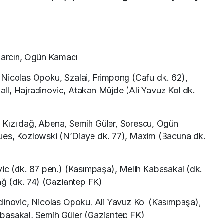
arcın, Ogün Kamacı
, Nicolas Opoku, Szalai, Frimpong (Cafu dk. 62),
Fall, Hajradinovic, Atakan Müjde (Ali Yavuz Kol dk.
 Kızıldağ, Abena, Semih Güler, Sorescu, Ogün
ues, Kozlowski (N’Diaye dk. 77), Maxim (Bacuna dk.
ic (dk. 87 pen.) (Kasımpaşa), Melih Kabasakal (dk.
ağ (dk. 74) (Gaziantep FK)
inovic, Nicolas Opoku, Ali Yavuz Kol (Kasımpaşa),
basakal, Semih Güler (Gaziantep FK)