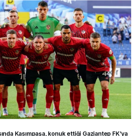
asında Kasımpaşa, konuk ettiği Gaziantep FK’ya