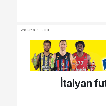
Anasayfa
Futbol
İtalyan f