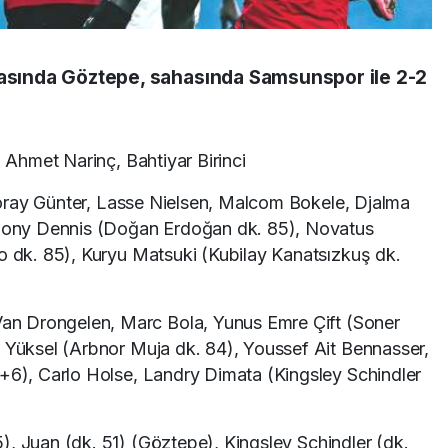
tasında Göztepe, sahasında Samsunspor ile 2-2
Ahmet Narinç, Bahtiyar Birinci
oray Günter, Lasse Nielsen, Malcom Bokele, Djalma
nthony Dennis (Doğan Erdoğan dk. 85), Novatus
go dk. 85), Kuryu Matsuki (Kubilay Kanatsızkuş dk.
an Drongelen, Marc Bola, Yunus Emre Çift (Soner
l Yüksel (Arbnor Muja dk. 84), Youssef Ait Bennasser,
0+6), Carlo Holse, Landry Dimata (Kingsley Schindler
, Juan (dk. 51) (Göztepe), Kingsley Schindler (dk.