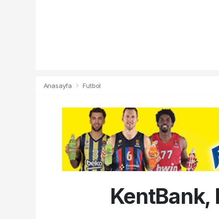
Anasayfa
Futbol
KentBank, 