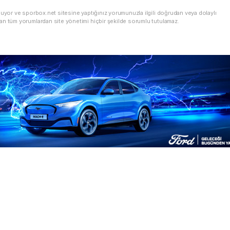
nuyor ve sporbox.net sitesine yaptığınız yorumunuzla ilgili doğrudan veya dolaylı
an tüm yorumlardan site yönetimi hiçbir şekilde sorumlu tutulamaz.