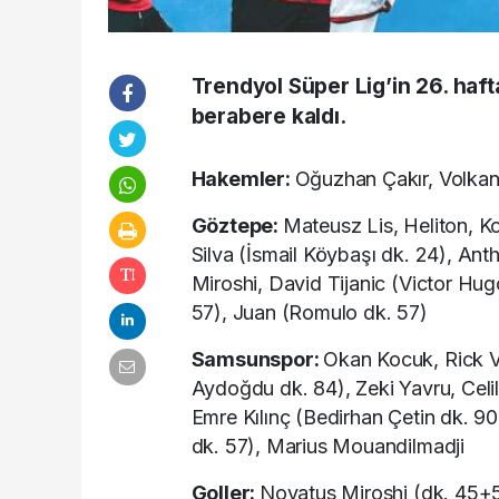
Trendyol Süper Lig’in 26. haf
berabere kaldı.
Hakemler:
Oğuzhan Çakır, Volkan 
Göztepe:
Mateusz Lis, Heliton, K
Silva (İsmail Köybaşı dk. 24), A
Miroshi, David Tijanic (Victor Hu
57), Juan (Romulo dk. 57)
Samsunspor:
Okan Kocuk, Rick V
Aydoğdu dk. 84), Zeki Yavru, Celi
Emre Kılınç (Bedirhan Çetin dk. 9
dk. 57), Marius Mouandilmadji
Goller:
Novatus Miroshi (dk. 45+5)