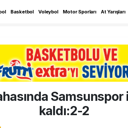
bol
Basketbol
Voleybol
Motor Sporları
At Yarışları
A
ahasında Samsunspor i
kaldı:2-2