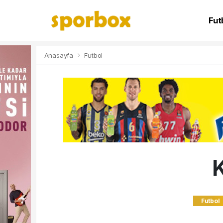
Fut
NB
Anasayfa
Futbol
K
Futbol