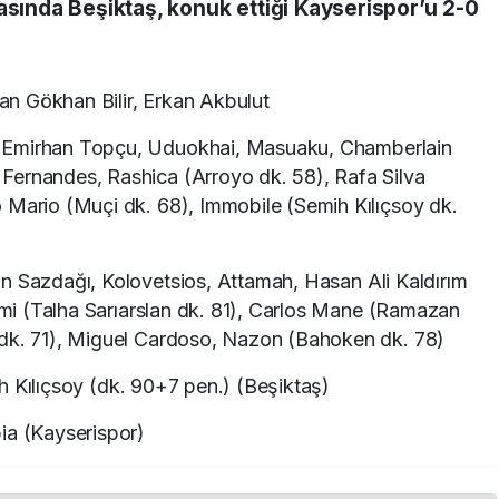
asında Beşiktaş, konuk ettiği Kayserispor’u 2-0
an Gökhan Bilir, Erkan Akbulut
, Emirhan Topçu, Uduokhai, Masuaku, Chamberlain
Fernandes, Rashica (Arroyo dk. 58), Rafa Silva
 Mario (Muçi dk. 68), Immobile (Semih Kılıçsoy dk.
an Sazdağı, Kolovetsios, Attamah, Hasan Ali Kaldırım
rimi (Talha Sarıarslan dk. 81), Carlos Mane (Ramazan
 dk. 71), Miguel Cardoso, Nazon (Bahoken dk. 78)
h Kılıçsoy (dk. 90+7 pen.) (Beşiktaş)
ia (Kayserispor)