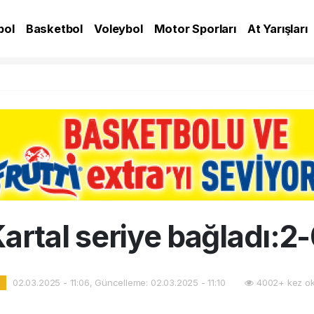
bol
Basketbol
Voleybol
Motor Sporları
At Yarışları
A
artal seriye bağladı:2
02.03.2025 - 11:06, Güncelleme: 02.03.2025 - 11:10
4002+ kez ok