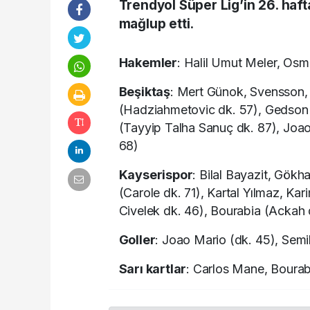
Trendyol Süper Lig’in 26. haft
mağlup etti.
Hakemler
: Halil Umut Meler, Osm
Beşiktaş
: Mert Günok, Svensson
(Hadziahmetovic dk. 57), Gedson 
(Tayyip Talha Sanuç dk. 87), Joao
68)
Kayserispor
: Bilal Bayazit, Gökh
(Carole dk. 71), Kartal Yılmaz, Ka
Civelek dk. 46), Bourabia (Ackah
Goller
: Joao Mario (dk. 45), Semi
Sarı kartlar
: Carlos Mane, Bourab