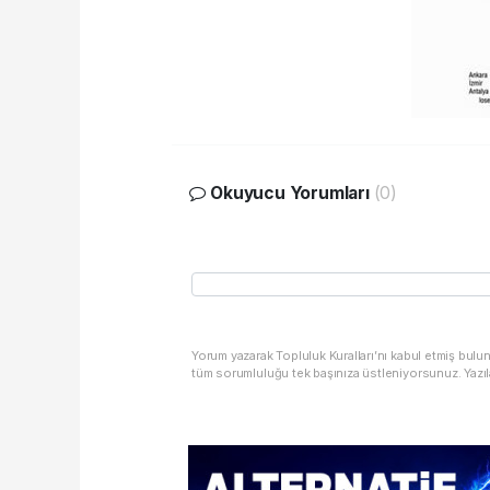
Okuyucu Yorumları
(0)
Yorum yazarak Topluluk Kuralları’nı kabul etmiş bulu
tüm sorumluluğu tek başınıza üstleniyorsunuz. Yazıl