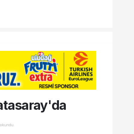
atasaray'da
okundu.