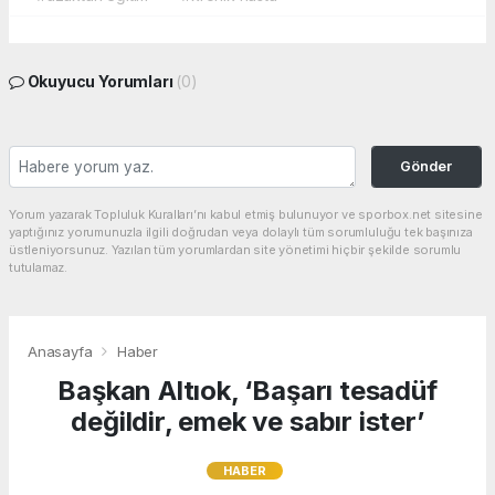
Okuyucu Yorumları
(0)
Gönder
Yorum yazarak Topluluk Kuralları’nı kabul etmiş bulunuyor ve sporbox.net sitesine
yaptığınız yorumunuzla ilgili doğrudan veya dolaylı tüm sorumluluğu tek başınıza
üstleniyorsunuz. Yazılan tüm yorumlardan site yönetimi hiçbir şekilde sorumlu
tutulamaz.
Anasayfa
Haber
Başkan Altıok, ‘Başarı tesadüf
değildir, emek ve sabır ister’
HABER