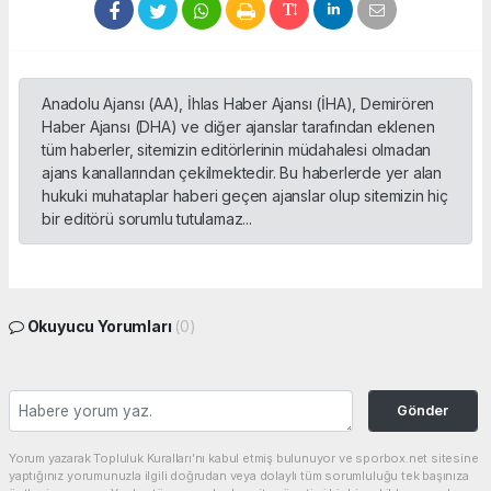
Anadolu Ajansı (AA), İhlas Haber Ajansı (İHA), Demirören
Haber Ajansı (DHA) ve diğer ajanslar tarafından eklenen
tüm haberler, sitemizin editörlerinin müdahalesi olmadan
ajans kanallarından çekilmektedir. Bu haberlerde yer alan
hukuki muhataplar haberi geçen ajanslar olup sitemizin hiç
bir editörü sorumlu tutulamaz...
Okuyucu Yorumları
(0)
Gönder
Yorum yazarak Topluluk Kuralları’nı kabul etmiş bulunuyor ve sporbox.net sitesine
yaptığınız yorumunuzla ilgili doğrudan veya dolaylı tüm sorumluluğu tek başınıza