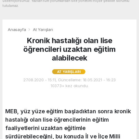
üstleniyorsunuz. Yazılan tüm yorumlardan site yönetimi hiçbir şekilde sorumlu
tutulamaz.
Anasayfa
At Yarışları
Kronik hastalığı olan lise
öğrencileri uzaktan eğitim
alabilecek
AT YARIŞLARI
27.08.2020 - 15:11, Güncelleme: 18.05.2021 - 16:23
10373+ kez okundu.
MEB, yüz yüze eğitim başladıktan sonra kronik
hastalığı olan lise öğrencilerinin eğitim
faaliyetlerini uzaktan eğitimle
sürdürebileceğini, bu konuda İl ve İlçe Milli