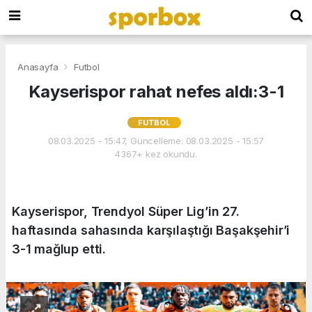
Anasayfa
Futbol
Kayserispor rahat nefes aldı:3-1
FUTBOL
08.03.2025 - 15:47, Güncelleme: 08.03.2025 - 15:57
4367+ kez okundu.
Kayserispor, Trendyol Süper Lig’in 27.
haftasında sahasında karşılaştığı Başakşehir’i
3-1 mağlup etti.