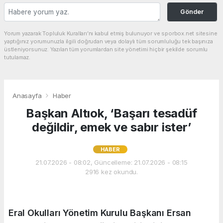
Gönder
Yorum yazarak Topluluk Kuralları’nı kabul etmiş bulunuyor ve sporbox.net sitesine
yaptığınız yorumunuzla ilgili doğrudan veya dolaylı tüm sorumluluğu tek başınıza
üstleniyorsunuz. Yazılan tüm yorumlardan site yönetimi hiçbir şekilde sorumlu
tutulamaz.
Anasayfa
Haber
Başkan Altıok, ‘Başarı tesadüf
değildir, emek ve sabır ister’
HABER
21.07.2026 - 08:02, Güncelleme: 21.07.2026 - 08:15
2916 kez okundu.
Eral Okulları Yönetim Kurulu Başkanı Ersan