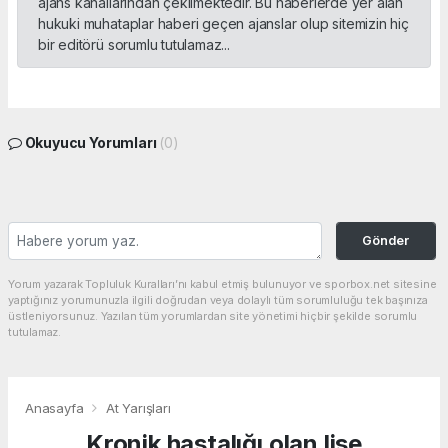
ajans kanallarından çekilmektedir. Bu haberlerde yer alan
hukuki muhataplar haberi geçen ajanslar olup sitemizin hiç
bir editörü sorumlu tutulamaz...
Okuyucu Yorumları
(0)
Gönder
Yorum yazarak Topluluk Kuralları’nı kabul etmiş bulunuyor ve sporbox.net sitesine
yaptığınız yorumunuzla ilgili doğrudan veya dolaylı tüm sorumluluğu tek başınıza
üstleniyorsunuz. Yazılan tüm yorumlardan site yönetimi hiçbir şekilde sorumlu
tutulamaz.
Anasayfa
At Yarışları
Kronik hastalığı olan lise