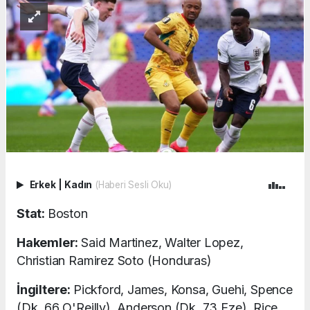
Erkek
|
Kadın
(Haberi Sesli Oku)
Stat:
Boston
Hakemler:
Said Martinez, Walter Lopez,
Christian Ramirez Soto (Honduras)
İngiltere:
Pickford, James, Konsa, Guehi, Spence
(Dk. 66 O'Reilly), Anderson (Dk. 73 Eze), Rice,