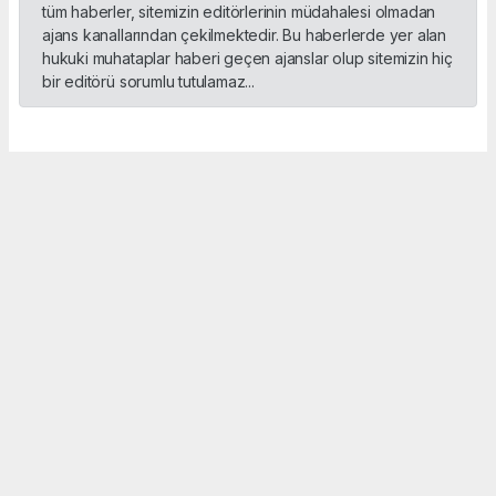
tüm haberler, sitemizin editörlerinin müdahalesi olmadan
ajans kanallarından çekilmektedir. Bu haberlerde yer alan
hukuki muhataplar haberi geçen ajanslar olup sitemizin hiç
bir editörü sorumlu tutulamaz...
Okuyucu Yorumları
(0)
Gönder
Yorum yazarak Topluluk Kuralları’nı kabul etmiş bulunuyor ve sporbox.net sitesine
yaptığınız yorumunuzla ilgili doğrudan veya dolaylı tüm sorumluluğu tek başınıza
üstleniyorsunuz. Yazılan tüm yorumlardan site yönetimi hiçbir şekilde sorumlu
tutulamaz.
Anasayfa
At Yarışları