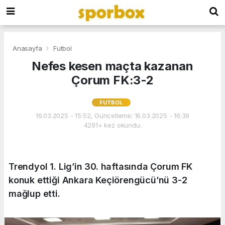
Anasayfa
Futbol
Nefes kesen maçta kazanan
Çorum FK:3-2
FUTBOL
16.03.2025 - 15:52, Güncelleme: 16.03.2025 - 16:39
4291+ kez okundu.
Trendyol 1. Lig’in 30. haftasında Çorum FK
konuk ettiği Ankara Keçiörengücü’nü 3-2
mağlup etti.