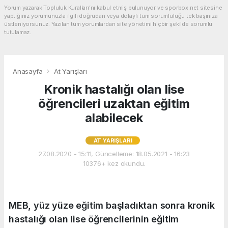
Yorum yazarak Topluluk Kuralları’nı kabul etmiş bulunuyor ve sporbox.net sitesine
yaptığınız yorumunuzla ilgili doğrudan veya dolaylı tüm sorumluluğu tek başınıza
üstleniyorsunuz. Yazılan tüm yorumlardan site yönetimi hiçbir şekilde sorumlu
tutulamaz.
Anasayfa
At Yarışları
Kronik hastalığı olan lise
öğrencileri uzaktan eğitim
alabilecek
AT YARIŞLARI
27.08.2020 - 15:11, Güncelleme: 18.05.2021 - 16:23
10376+ kez okundu.
MEB, yüz yüze eğitim başladıktan sonra kronik
hastalığı olan lise öğrencilerinin eğitim