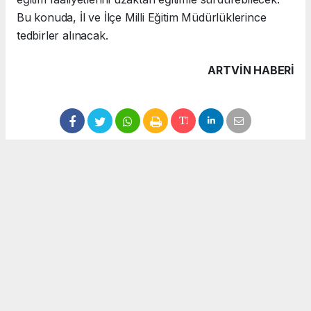
Bu konuda, İl ve İlçe Milli Eğitim Müdürlüklerince
tedbirler alınacak.
ARTVIN HABERİ
Anadolu Ajansı (AA), İhlas Haber Ajansı (İHA), Demirören
Haber Ajansı (DHA) ve diğer ajanslar tarafından eklenen
tüm haberler, sitemizin editörlerinin müdahalesi olmadan
ajans kanallarından çekilmektedir. Bu haberlerde yer alan
hukuki muhataplar haberi geçen ajanslar olup sitemizin hiç
bir editörü sorumlu tutulamaz...
#uzaktan eğitim
#kronik hasta