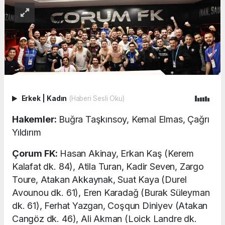
Erkek
|
Kadın
(Haberi Sesli Oku)
Hakemler:
Buğra Taşkınsoy, Kemal Elmas, Çağrı
Yıldırım
Çorum FK:
Hasan Akinay, Erkan Kaş (Kerem
Kalafat dk. 84), Atila Turan, Kadir Seven, Zargo
Toure, Atakan Akkaynak, Suat Kaya (Durel
Avounou dk. 61), Eren Karadağ (Burak Süleyman
dk. 61), Ferhat Yazgan, Coşqun Diniyev (Atakan
Cangöz dk. 46), Ali Akman (Loick Landre dk.