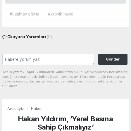
#uzaktan eğitim
#kronik hasta
Okuyucu Yorumları
(0)
Gönder
Yorum yazarak Topluluk Kuralları’nı kabul etmiş bulunuyor ve sporbox.net sitesine
yaptığınız yorumunuzla ilgili doğrudan veya dolaylı tüm sorumluluğu tek başınıza
üstleniyorsunuz. Yazılan tüm yorumlardan site yönetimi hiçbir şekilde sorumlu
tutulamaz.
Anasayfa
Haber
Hakan Yıldırım, ‘Yerel Basına
Sahip Çıkmalıyız’