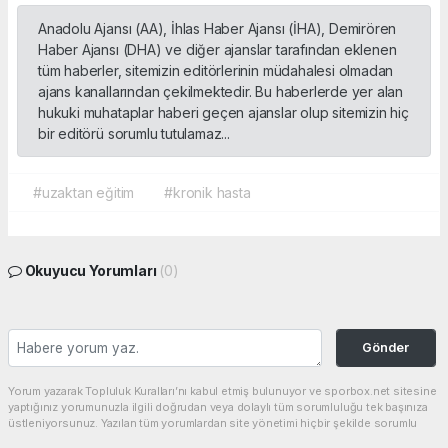
Anadolu Ajansı (AA), İhlas Haber Ajansı (İHA), Demirören
Haber Ajansı (DHA) ve diğer ajanslar tarafından eklenen
tüm haberler, sitemizin editörlerinin müdahalesi olmadan
ajans kanallarından çekilmektedir. Bu haberlerde yer alan
hukuki muhataplar haberi geçen ajanslar olup sitemizin hiç
bir editörü sorumlu tutulamaz...
#uzaktan eğitim
#kronik hasta
Okuyucu Yorumları
(0)
Gönder
Yorum yazarak Topluluk Kuralları’nı kabul etmiş bulunuyor ve sporbox.net sitesine
yaptığınız yorumunuzla ilgili doğrudan veya dolaylı tüm sorumluluğu tek başınıza
üstleniyorsunuz. Yazılan tüm yorumlardan site yönetimi hiçbir şekilde sorumlu
tutulamaz.