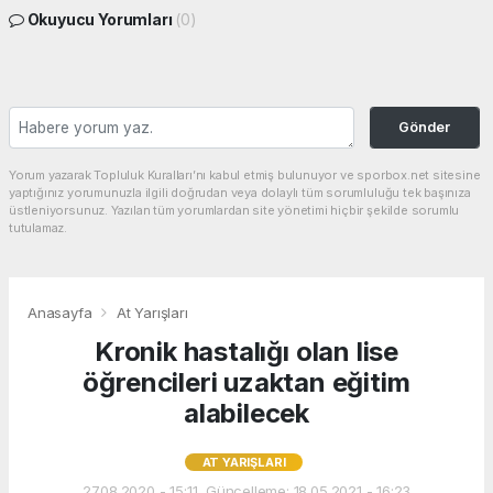
Okuyucu Yorumları
(0)
Gönder
Yorum yazarak Topluluk Kuralları’nı kabul etmiş bulunuyor ve sporbox.net sitesine
yaptığınız yorumunuzla ilgili doğrudan veya dolaylı tüm sorumluluğu tek başınıza
üstleniyorsunuz. Yazılan tüm yorumlardan site yönetimi hiçbir şekilde sorumlu
tutulamaz.
Anasayfa
At Yarışları
Kronik hastalığı olan lise
öğrencileri uzaktan eğitim
alabilecek
AT YARIŞLARI
27.08.2020 - 15:11, Güncelleme: 18.05.2021 - 16:23