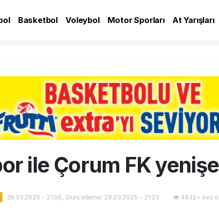
bol
Basketbol
Voleybol
Motor Sporları
At Yarışları
A
or ile Çorum FK yeniş
29.03.2025 - 21:05, Güncelleme: 29.03.2025 - 21:23
4832+ kez o