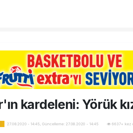
'ın kardeleni: Yörük k
27.08.2020 - 14:45, Güncelleme: 27.08.2020 - 14:45
6637+ kez 