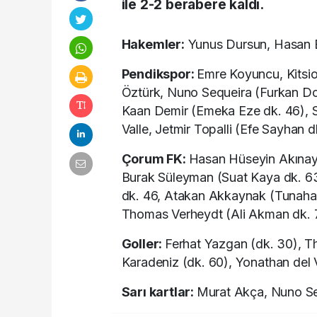
ile 2-2 berabere kaldı.
Hakemler:
Yunus Dursun, Hasan 
Pendikspor:
Emre Koyuncu, Kitsio
Öztürk, Nuno Sequeira (Furkan Do
Kaan Demir (Emeka Eze dk. 46), S
Valle, Jetmir Topalli (Efe Sayhan d
Çorum FK:
Hasan Hüseyin Akınay,
Burak Süleyman (Suat Kaya dk. 6
dk. 46, Atakan Akkaynak (Tunahan
Thomas Verheydt (Ali Akman dk. 
Goller:
Ferhat Yazgan (dk. 30), T
Karadeniz (dk. 60), Yonathan del 
Sarı kartlar:
Murat Akça, Nuno Seq