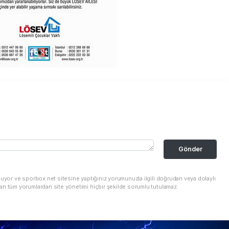
Gönder
nuyor ve sporbox.net sitesine yaptığınız yorumunuzla ilgili doğrudan veya dolaylı
an tüm yorumlardan site yönetimi hiçbir şekilde sorumlu tutulamaz.