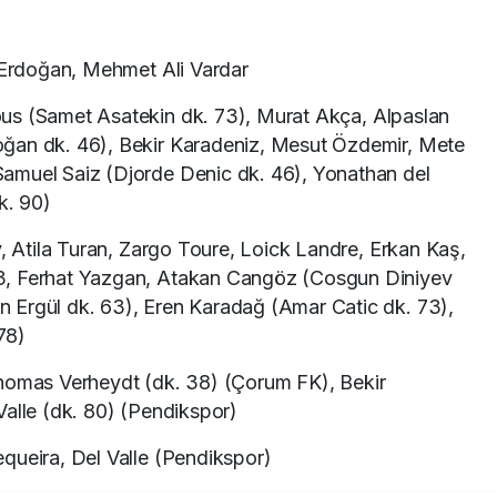
Erdoğan, Mehmet Ali Vardar
us (Samet Asatekin dk. 73), Murat Akça, Alpaslan
ğan dk. 46), Bekir Karadeniz, Mesut Özdemir, Mete
amuel Saiz (Djorde Denic dk. 46), Yonathan del
k. 90)
 Atila Turan, Zargo Toure, Loick Landre, Erkan Kaş,
3, Ferhat Yazgan, Atakan Cangöz (Cosgun Diniyev
 Ergül dk. 63), Eren Karadağ (Amar Catic dk. 73),
78)
homas Verheydt (dk. 38) (Çorum FK), Bekir
Valle (dk. 80) (Pendikspor)
ueira, Del Valle (Pendikspor)