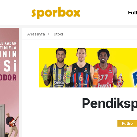
Fut
NB
Anasayfa
Futbol
Pendiksp
Futbol