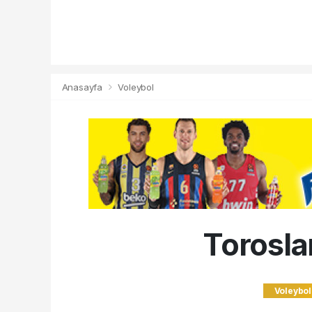
Anasayfa
Voleybol
Toroslar
Voleybol