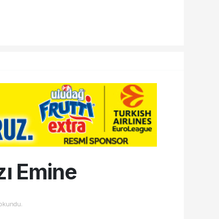
ızı Emine
okundu.