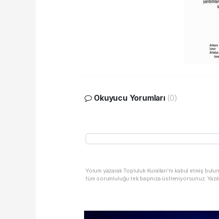
Okuyucu Yorumları
(0)
Yorum yazarak Topluluk Kuralları’nı kabul etmiş bulu
tüm sorumluluğu tek başınıza üstleniyorsunuz. Yazıl