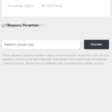
#uzaktan eğitim
#kronik hasta
Okuyucu Yorumları
(0)
Gönder
Yorum yazarak Topluluk Kuralları’nı kabul etmiş bulunuyor ve sporbox.net sitesine
yaptığınız yorumunuzla ilgili doğrudan veya dolaylı tüm sorumluluğu tek başınıza
üstleniyorsunuz. Yazılan tüm yorumlardan site yönetimi hiçbir şekilde sorumlu
tutulamaz.
haber paketi
haber scripti
haber yazılımı
Tüm hakları saklı tutulmaktadır.Copyright 2026©
Haber Yazılımı:
Web Aksiyon ®