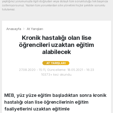
yaptığınız yorumunuzla ilgili doğrudan veya dolaylı tüm sorumluluğu tek başınıza
üstleniyorsunuz. Yazılan tüm yorumlardan site yönetimi hiçbir şekilde sorumlu
tutulamaz.
Anasayfa
At Yarışları
Kronik hastalığı olan lise
öğrencileri uzaktan eğitim
alabilecek
AT YARIŞLARI
27.08.2020 - 15:11, Güncelleme: 18.05.2021 - 16:23
10373+ kez okundu.
MEB, yüz yüze eğitim başladıktan sonra kronik
hastalığı olan lise öğrencilerinin eğitim
faaliyetlerini uzaktan eğitimle