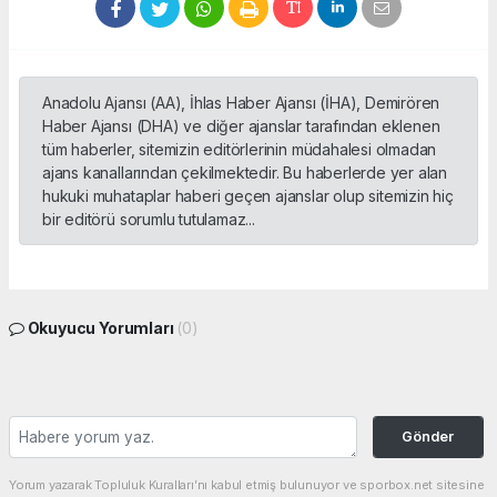
Anadolu Ajansı (AA), İhlas Haber Ajansı (İHA), Demirören
Haber Ajansı (DHA) ve diğer ajanslar tarafından eklenen
tüm haberler, sitemizin editörlerinin müdahalesi olmadan
ajans kanallarından çekilmektedir. Bu haberlerde yer alan
hukuki muhataplar haberi geçen ajanslar olup sitemizin hiç
bir editörü sorumlu tutulamaz...
Okuyucu Yorumları
(0)
Gönder
Yorum yazarak Topluluk Kuralları’nı kabul etmiş bulunuyor ve sporbox.net sitesine